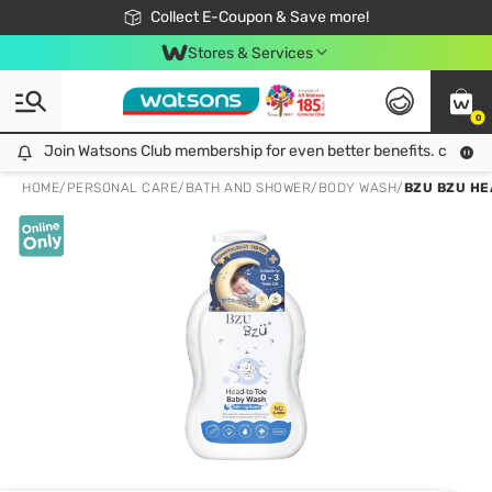
🎉Extra 10% Off Your First Online Order!
📦Free Delivery when shop 499฿
Collect E-Coupon & Save more!
Be Watsons member!
Stores & Services
0
Join Watsons Club membership for even better benefits. click!
Join Watsons Club membership for even better benefits. click!
HOME
/
PERSONAL CARE
/
BATH AND SHOWER
/
BODY WASH
/
BZU BZU HE