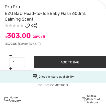
Bzu Bzu
BZU BZU Head-to-Toe Baby Wash 600ml.
Calming Scent
303.00
฿
20% off
฿379.00
(Save: ฿76.00)
ADD TO BAG
Check in-store availability
DELIVERY METHOD
Click &
Home
Collect at
Delivery
Watsons