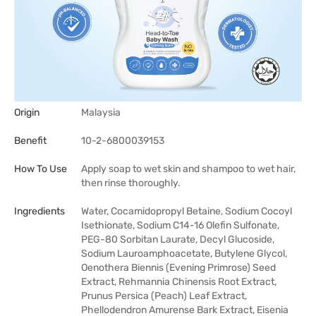
Origin
Malaysia
Benefit
10-2-6800039153
How To Use
Apply soap to wet skin and shampoo to wet hair,
then rinse thoroughly.
Ingredients
Water, Cocamidopropyl Betaine, Sodium Cocoyl
Isethionate, Sodium C14-16 Olefin Sulfonate,
PEG-80 Sorbitan Laurate, Decyl Glucoside,
Sodium Lauroamphoacetate, Butylene Glycol,
Oenothera Biennis (Evening Primrose) Seed
Extract, Rehmannia Chinensis Root Extract,
Prunus Persica (Peach) Leaf Extract,
Phellodendron Amurense Bark Extract, Eisenia