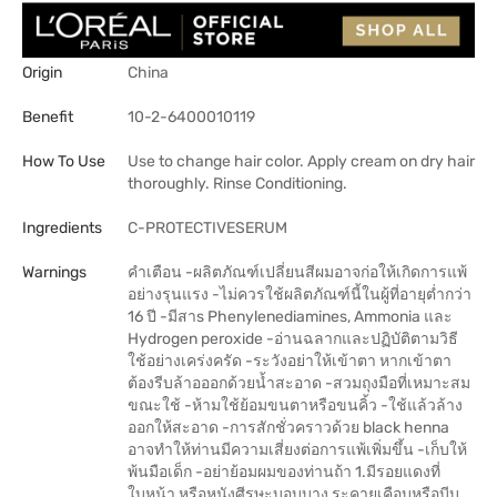
Origin
China
Benefit
10-2-6400010119
How To Use
Use to change hair color. Apply cream on dry hair
thoroughly. Rinse Conditioning.
Ingredients
C-PROTECTIVESERUM
Warnings
คำเตือน -ผลิตภัณฑ์เปลี่ยนสีผมอาจก่อให้เกิดการแพ้
อย่างรุนแรง -ไม่ควรใช้ผลิตภัณฑ์นี้ในผู้ที่อายุต่ำกว่า
16 ปี -มีสาs Phenylenediamines, Ammonia และ
Hydrogen peroxide -อ่านฉลากและปฏิบัติตามวิธี
ใช้อย่างเคร่งครัด -ระวังอย่าให้เข้าตา หากเข้าตา
ต้องรีบล้าอออกด้วยน้ำสะอาด -สวมถุงมือที่เหมาะสม
ขณะใช้ -ห้ามใช้ย้อมขนตาหรือขนคิ้ว -ใช้แล้วล้าง
ออกให้สะอาด -การสักชั่วคราวด้วย black henna
อาจทำให้ท่านมีความเสี่ยงต่อการแพ้เพิ่มขึ้น -เก็บให้
พ้นมือเด็ก -อย่าย้อมผมของท่านถ้า 1.มีรอยแดงที่
ใบหน้า หรือหนังศีรษะบอบบาง ระคายเคือบหรือบีบ