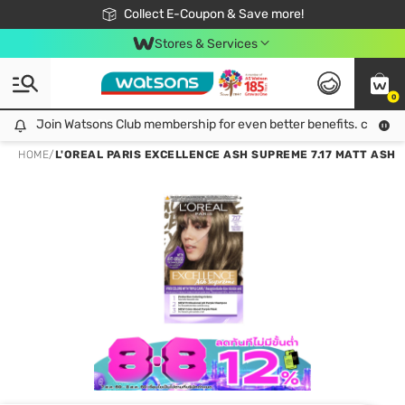
🎉Extra 10% Off Your First Online Order!
📦Free Delivery when shop 499฿
Collect E-Coupon & Save more!
Be Watsons member!
Stores & Services
0
Join Watsons Club membership for even better benefits. click!
Join Watsons Club membership for even better benefits. click!
HOME
/
L'OREAL PARIS EXCELLENCE ASH SUPREME 7.17 MATT ASH