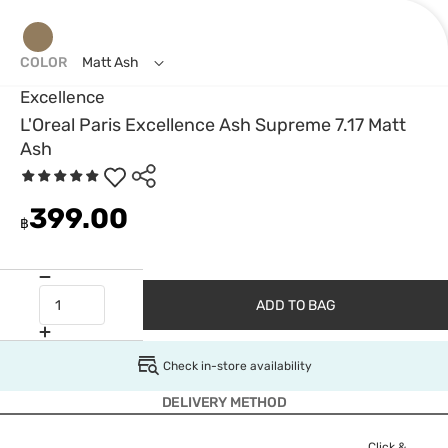
COLOR
Matt Ash
Excellence
L'Oreal Paris Excellence Ash Supreme 7.17 Matt
Ash
399.00
฿
ADD TO BAG
Check in-store availability
DELIVERY METHOD
Click &