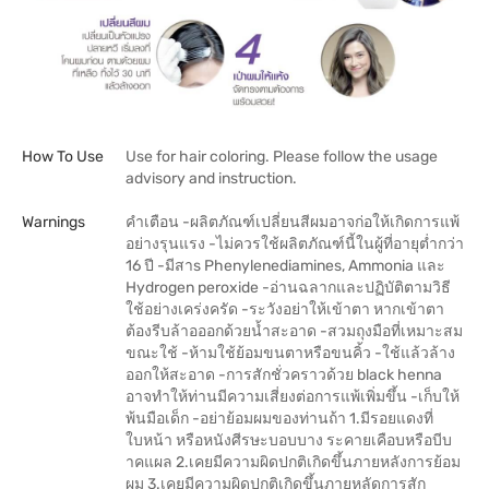
How To Use
Use for hair coloring. Please follow the usage
advisory and instruction.
Warnings
คำเตือน -ผลิตภัณฑ์เปลี่ยนสีผมอาจก่อให้เกิดการแพ้
อย่างรุนแรง -ไม่ควรใช้ผลิตภัณฑ์นี้ในผู้ที่อายุต่ำกว่า
16 ปี -มีสาs Phenylenediamines, Ammonia และ
Hydrogen peroxide -อ่านฉลากและปฏิบัติตามวิธี
ใช้อย่างเคร่งครัด -ระวังอย่าให้เข้าตา หากเข้าตา
ต้องรีบล้าอออกด้วยน้ำสะอาด -สวมถุงมือที่เหมาะสม
ขณะใช้ -ห้ามใช้ย้อมขนตาหรือขนคิ้ว -ใช้แล้วล้าง
ออกให้สะอาด -การสักชั่วคราวด้วย black henna
อาจทำให้ท่านมีความเสี่ยงต่อการแพ้เพิ่มขึ้น -เก็บให้
พ้นมือเด็ก -อย่าย้อมผมของท่านถ้า 1.มีรอยแดงที่
ใบหน้า หรือหนังศีรษะบอบบาง ระคายเคือบหรือบีบ
าคแผล 2.เคยมีความผิดปกติเกิดขึ้นภายหลังการย้อม
ผม 3.เคยมีความผิดปกติเกิดขึ้นภายหลัดการสัก