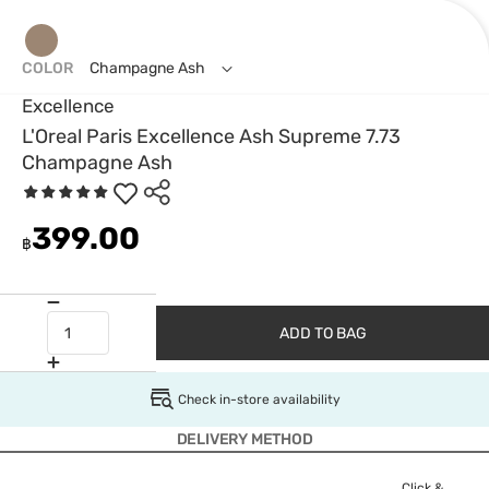
COLOR
Champagne Ash
Excellence
L'Oreal Paris Excellence Ash Supreme 7.73
Champagne Ash
399.00
฿
ADD TO BAG
Check in-store availability
DELIVERY METHOD
Click &