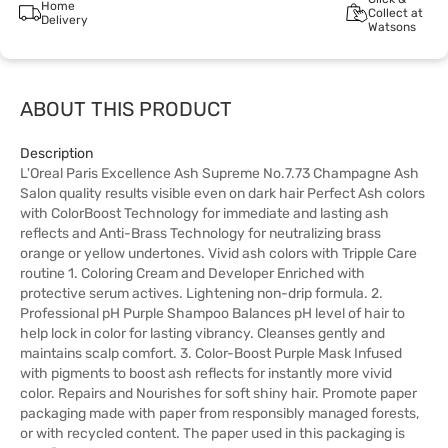
Home
Collect at
Delivery
Watsons
ABOUT THIS PRODUCT
Description
L'Oreal Paris Excellence Ash Supreme No.7.73 Champagne Ash
Salon quality results visible even on dark hair Perfect Ash colors
with ColorBoost Technology for immediate and lasting ash
reflects and Anti-Brass Technology for neutralizing brass
orange or yellow undertones. Vivid ash colors with Tripple Care
routine 1. Coloring Cream and Developer Enriched with
protective serum actives. Lightening non-drip formula. 2.
Professional pH Purple Shampoo Balances pH level of hair to
help lock in color for lasting vibrancy. Cleanses gently and
maintains scalp comfort. 3. Color-Boost Purple Mask Infused
with pigments to boost ash reflects for instantly more vivid
color. Repairs and Nourishes for soft shiny hair. Promote paper
packaging made with paper from responsibly managed forests,
or with recycled content. The paper used in this packaging is