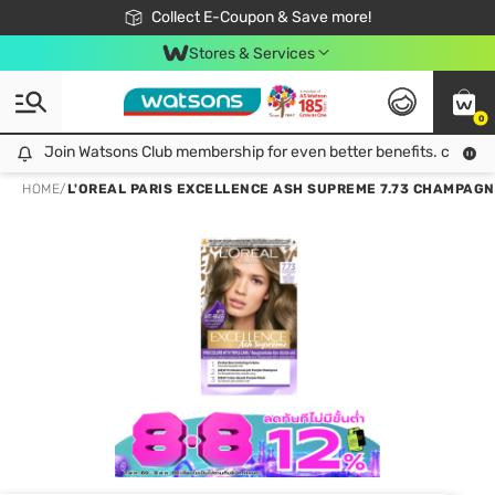
🎉Extra 10% Off Your First Online Order!
📦Free Delivery when shop 499฿
Collect E-Coupon & Save more!
Be Watsons member!
Stores & Services
0
Join Watsons Club membership for even better benefits. click!
Join Watsons Club membership for even better benefits. click!
HOME
/
L'OREAL PARIS EXCELLENCE ASH SUPREME 7.73 CHAMPAG