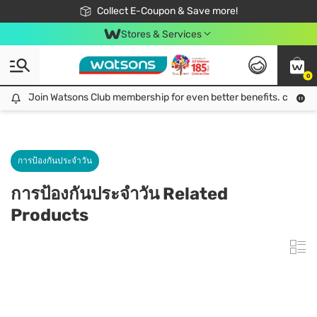
🎉Extra 10% Off Your First Online Order!
📦Free Delivery when shop 499฿
Collect E-Coupon & Save more!
Be Watsons member!
Stores & Services
0
Join Watsons Club membership for even better benefits. click!
Join Watsons Club membership for even better benefits. click!
การป้องกันประจำวัน
การป้องกันประจำวัน Related
Products