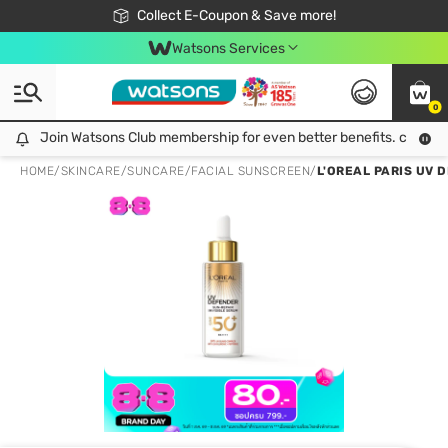
🎉Extra 10% Off Your First Online Order!
📦Free Delivery when shop 499฿
Collect E-Coupon & Save more!
Be Watsons member!
Watsons Services
0
Join Watsons Club membership for even better benefits. click!
Join Watsons Club membership for even better benefits. click!
HOME
/
SKINCARE
/
SUNCARE
/
FACIAL SUNSCREEN
/
L'OREAL PARIS UV D