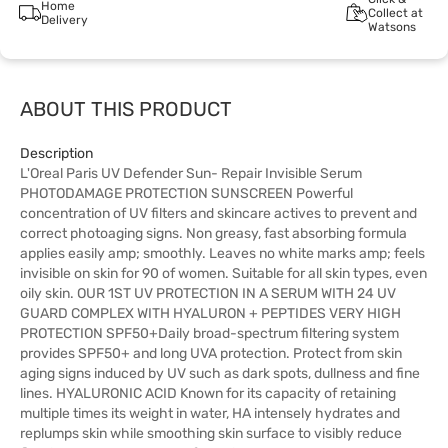
Home
Collect at
Delivery
Watsons
ABOUT THIS PRODUCT
Description
L'Oreal Paris UV Defender Sun- Repair Invisible Serum
PHOTODAMAGE PROTECTION SUNSCREEN Powerful
concentration of UV filters and skincare actives to prevent and
correct photoaging signs. Non greasy, fast absorbing formula
applies easily amp; smoothly. Leaves no white marks amp; feels
invisible on skin for 90 of women. Suitable for all skin types, even
oily skin. OUR 1ST UV PROTECTION IN A SERUM WITH 24 UV
GUARD COMPLEX WITH HYALURON + PEPTIDES VERY HIGH
PROTECTION SPF50+Daily broad-spectrum filtering system
provides SPF50+ and long UVA protection. Protect from skin
aging signs induced by UV such as dark spots, dullness and fine
lines. HYALURONIC ACID Known for its capacity of retaining
multiple times its weight in water, HA intensely hydrates and
replumps skin while smoothing skin surface to visibly reduce