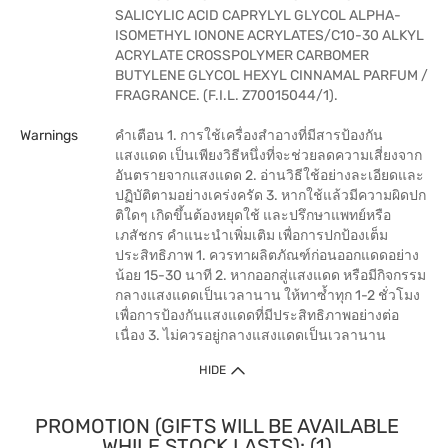
SALICYLIC ACID CAPRYLYL GLYCOL ALPHA-
ISOMETHYL IONONE ACRYLATES/C10-30 ALKYL
ACRYLATE CROSSPOLYMER CARBOMER
BUTYLENE GLYCOL HEXYL CINNAMAL PARFUM /
FRAGRANCE. (F.I.L. Z70015044/1).
Warnings
คำเตือน 1. การใช้เครื่องสำอางที่มีสารป้องกัน
แสงแดด เป็นเพียงวิธีหนึ่งที่จะช่วยลดความเสี่ยงจาก
อันตรายจากแสงแดด 2. อ่านวิธีใช้อย่างละเอียดและ
ปฏิบัติตามอย่างเคร่งครัด 3. หากใช้แล้วมีความผิดปก
ติใดๆ เกิดขึ้นต้องหยุดใช้ และปรึกษาแพทย์หรือ
เภสัชกร คำแนะนำเพิ่มเติม เพื่อการปกป้องเต็ม
ประสิทธิภาพ 1. ควรทาผลิตภัณฑ์ก่อนออกแดดอย่าง
น้อย 15-30 นาที 2. หากออกสู่แสงแดด หรือมีกิจกรรม
กลางแสงแดดเป็นเวลานาน ให้ทาซ้ำทุก 1-2 ชั่วโมง
เพื่อการป้องกันแสงแดดที่มีประสิทธิภาพอย่างต่อ
เนื่อง 3. ไม่ควรอยู่กลางแสงแดดเป็นเวลานาน
HIDE
PROMOTION (GIFTS WILL BE AVAILABLE
WHILE STOCK LASTS): (1)