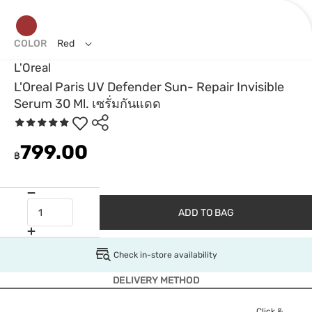
COLOR
Red
L'Oreal
L'Oreal Paris UV Defender Sun- Repair Invisible
Serum 30 Ml. เซรั่มกันแดด
799.00
฿
ADD TO BAG
Check in-store availability
DELIVERY METHOD
Click &