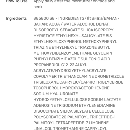
How To Use
Apply daily after the moisturizer on face and
neck.
Ingredients
885800 38 - INGREDIENTS/ส่วนผสม/BAHAN-
BAHAN: AQUA / WATER ALCOHOL DENAT.
DIISOPROPYL SEBACATE SILICA ISOPROPYL
MYRISTATE ETHYLHEXYL SALICYLATE BIS-
ETHYLHEXYLOXYPHENOL METHOXYPHENYL
TRIAZINE ETHYLHEXYL TRIAZONE BUTYL
METHOXYDIBENZOYLMETHANE GLYCERIN
PHENYLBENZIMIDAZOLE SULFONIC ACID
PROPANEDIOL C12-22 ALKYL
ACRYLATE/HYDROXYETHYLACRYLATE
COPOLYMER TRIETHANOLAMINE DROMETRIZOLE
TRISILOXANE CAPRYLIC/CAPRIC TRIGLYCERIDE
TOCOPHEROL HYDROXYACETOPHENONE
SODIUM HYALURONATE
HYDROXYETHYLCELLULOSE SODIUM LACTATE
ADENOSINE TRISODIUM ETHYLENEDIAMINE
DISUCCINATE SILICA SILYLATE CELLULOSE
POLYSORBATE 20 PALMITOYL TRIPEPTIDE-1
PALMITOYL TETRAPEPTIDE-7 LIMONENE
LINALOOL TROMETHAMINE CAPRYLOYL