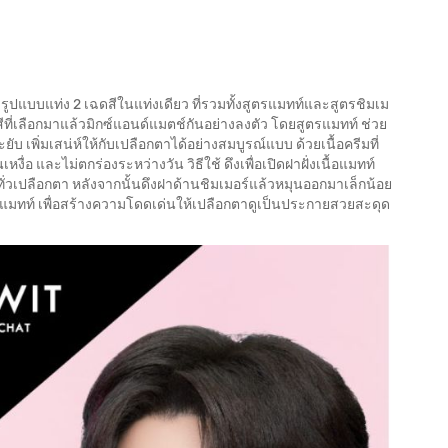
ูปแบบแท่ง 2 เฉดสีในแท่งเดียว ที่รวมทั้งสูตรแมทท์และสูตรชิมเม
่สีที่เลือกมาแล้วมิกซ์แอนด์แมตช์กันอย่างลงตัว โดยสูตรแมทท์ ช่วย
บ เพิ่มเสน่ห์ให้กับเปลือกตาได้อย่างสมบูรณ์แบบ ด้วยเนื้อครีมที่
 และไม่ตกร่องระหว่างวัน วิธีใช้ ดึงเพื่อเปิดฝาฝั่งเนื้อแมทท์
ทั่วเปลือกตา หลังจากนั้นดึงฝาด้านชิมเมอร์แล้วหมุนออกมาเล็กน้อย
ื้อแมทท์ เพื่อสร้างความโดดเด่นให้เปลือกตาดูเป็นประกายสวยสะดุด