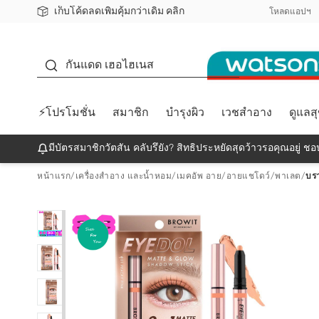
เก็บโค้ดลดเพิ่มคุ้มกว่าเดิม คลิก
ชอปออนไลน์ครั้งแรก ลดเพิ่มจุก ๆ 10%! 🎉
📦ส่งฟรี! เมื่อชอป 499฿
สมาชิกวัตสัน คลับดียังไง?
โหลดแอปฯ
กันแดด
กันแดด เฮอไฮเนส
⚡โปรโมชั่น
สมาชิก
บำรุงผิว
เวชสำอาง
ดูแลส
มีบัตรสมาชิกวัตสัน คลับรึยัง? สิทธิประหยัดสุดว้าวรอคุณอยู่ ชอป
หน้าแรก
/
เครื่องสำอาง และน้ำหอม
/
เมคอัพ อาย
/
อายแชโดว์/พาเลต
/
บรา