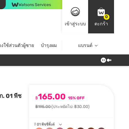
Watsons Services
0
เข้าสู่ระบบ
ตะกร้า
งใช้ส่วนตัวผู้ชาย
บำรุงผม
ไลฟ์สไตล์
แบรนด์
Top Brands
165.00
ก. 01 พีช
฿
15% OFF
฿195.00
(ประหยัดไป: ฿30.00)
สี
01 พีชชี่พิ้งค์