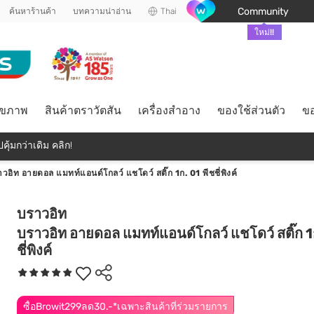
Community
ค้นหาร้านค้า
บทความน่าอ่าน
Thai
ใหม่!!
ุขภาพ
สินค้าตราวัตสัน
เครื่องสำอาง
ของใช้ส่วนตัว
ขอ
คุ้มกว่าเดิม คลิก!
วอิท อายดอล แมทท์แอนด์โกลว์ แชโดว์ สติ๊ก 1ก. 01 พีชชี่พิงค์
บราวอิท
บราวอิท อายดอล แมทท์แอนด์โกลว์ แชโดว์ สติ๊ก 1
ชี่พิงค์
ซื้อBrowit299ลด30.-*เฉพาะสินค้าที่ร่วมรายการ