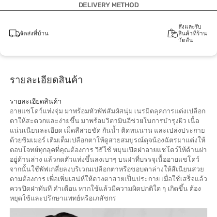
DELIVERY METHOD
สั่งและรับ
จัดส่งที่บ้าน
สินค้าที่ร้าน
วัตสัน
รายละเอียดสินค้า
รายละเอียดสินค้า
อายแชโดว์แท่งจุ่ม มาพร้อมหัวพัฟสัมผัสนุ่ม เนรมิตลุคการแต่งเปลือก
ตาให้สะดวกและง่ายขึ้น มาพร้อมวิตามินอีช่วยในการบำรุงผิว เนื้อ
แน่นเนียนละเอียด เม็ดสีสวยชัด กันน้ำ ติดทนนาน และเปล่งประกาย
ด้วยชิมเมอร์ เติมเต็มเปลือกตาให้ดูสวยสมบูรณ์ดุจน้องฉัตรมาแต่งให้
ตอบโจทย์ทุกลุคที่คุณต้องการ วิธีใช้ หมุนเปิดฝาอายแชโดว์ให้ด้านฝา
อยู่ด้านล่าง แล้วกดตัวแท่งขึ้นลงเบาๆ บนฝาที่บรรจุเนื้ออายแชโดว์
จากนั้นใช้พัฟเกลี่ยลงบริเวณเปลือกตาหรือขอบตาล่างให้สีเนียนสวย
ตามต้องการ เพื่อเพิ่มเสน่ห์ให้ดวงตาสวยเป็นประกาย เมื่อใช้เสร็จแล้ว
ควรปิดฝาทันที คำเตือน หากใช้แล้วมีความผิดปกติใด ๆ เกิดขึ้น ต้อง
หยุดใช้และปรึกษาแพทย์หรือเภสัชกร