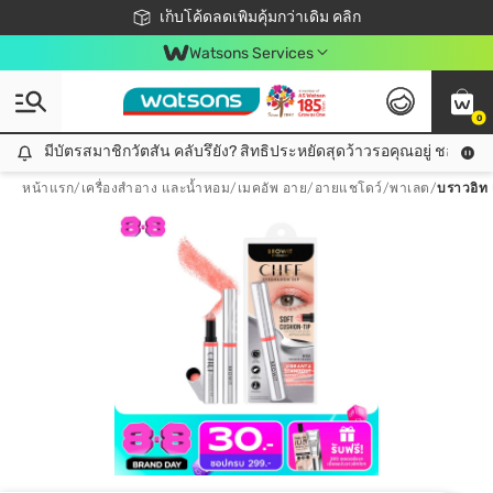
ชอปออนไลน์ครั้งแรก ลดเพิ่มจุก ๆ 10%! 🎉
เก็บโค้ดลดเพิ่มคุ้มกว่าเดิม คลิก
สมาชิกวัตสัน คลับดียังไง?
📦ส่งฟรี! เมื่อชอป 499฿
Watsons Services
0
มีบัตรสมาชิกวัตสัน คลับรึยัง? สิทธิประหยัดสุดว้าวรอคุณอยู่ ชอปคุ้มกว
มีบัตรสมาชิกวัตสัน คลับรึยัง? สิทธิประหยัดสุดว้าวรอคุณอยู่ ชอปคุ้มกว่าเดิม คลิก!
หน้าแรก
/
เครื่องสำอาง และน้ำหอม
/
เมคอัพ อาย
/
อายแชโดว์/พาเลต
/
บราวอิท 