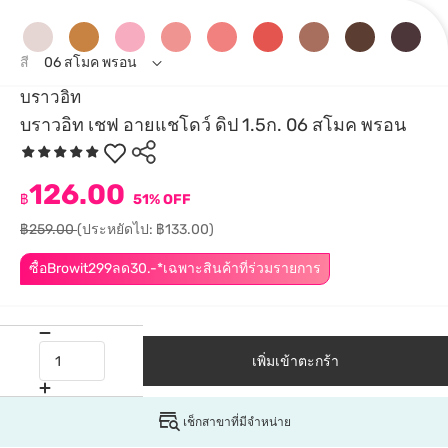
สี
06 สโมค พรอน
บราวอิท
บราวอิท เชฟ อายแชโดว์ ดิป 1.5ก. 06 สโมค พรอน
126.00
฿
51% OFF
฿259.00
(ประหยัดไป: ฿133.00)
ซื้อBrowit299ลด30.-*เฉพาะสินค้าที่ร่วมรายการ
เพิ่มเข้าตะกร้า
เช็กสาขาที่มีจำหน่าย