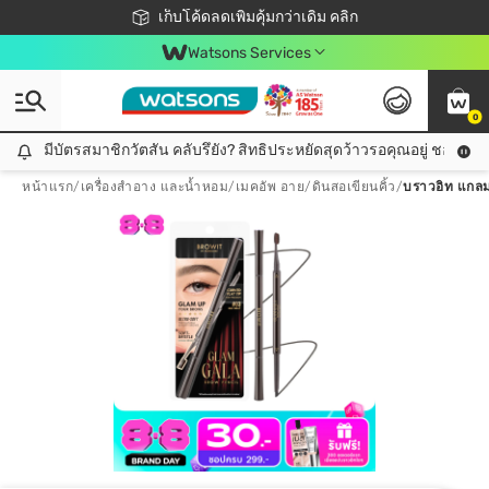
ชอปออนไลน์ครั้งแรก ลดเพิ่มจุก ๆ 10%! 🎉
เก็บโค้ดลดเพิ่มคุ้มกว่าเดิม คลิก
สมาชิกวัตสัน คลับดียังไง?
📦ส่งฟรี! เมื่อชอป 499฿
Watsons Services
0
มีบัตรสมาชิกวัตสัน คลับรึยัง? สิทธิประหยัดสุดว้าวรอคุณอยู่ ชอปคุ้มกว
มีบัตรสมาชิกวัตสัน คลับรึยัง? สิทธิประหยัดสุดว้าวรอคุณอยู่ ชอปคุ้มกว่าเดิม คลิก!
หน้าแรก
/
เครื่องสำอาง และน้ำหอม
/
เมคอัพ อาย
/
ดินสอเขียนคิ้ว
/
บราวอิท แกลม 