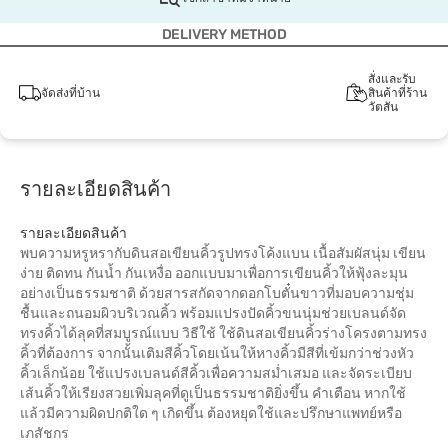
DELIVERY METHOD
สั่งและรับ
จัดส่งที่บ้าน
สินค้าที่ร้าน
วัตสัน
รายละเอียดสินค้า
รายละเอียดสินค้า
พบความหรูหรากับดินสอเขียนคิ้วรูปทรงโค้งแบน เนื้อสัมผัสนุ่ม เขียน
ง่าย ติดทน กันน้ำ กันเหงื่อ ออกแบบมาเพื่อการเขียนคิ้วให้ฟุ้งละมุน
อย่างเป็นธรรมชาติ ด้วยสารสกัดจากดอกโบตั๋นขาวที่มอบความชุ่ม
ชื้นและถนอมผิวบริเวณคิ้ว พร้อมแปรงปัดคิ้วขนนุ่มช่วยเบลนด์จัด
ทรงคิ้วได้ลุคที่สมบูรณ์แบบ วิธีใช้ ใช้ดินสอเขียนคิ้วร่างโครงตามทรง
คิ้วที่ต้องการ จากนั้นเติมสีคิ้วโดยเน้นให้หางคิ้วมีสีที่เข้มกว่าช่วงหัว
คิ้วเล็กน้อย ใช้แปรงเบลนด์สีคิ้วเพื่อความสม่ำเสมอ และจัดระเบียบ
เส้นคิ้วให้เรียงสวยเพิ่มลุคที่ดูเป็นธรรมชาติยิ่งขึ้น คำเตือน หากใช้
แล้วมีความผิดปกติใด ๆ เกิดขึ้น ต้องหยุดใช้และปรึกษาแพทย์หรือ
เภสัชกร