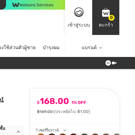
Watsons Services
0
เข้าสู่ระบบ
ตะกร้า
งใช้ส่วนตัวผู้ชาย
บำรุงผม
ไลฟ์สไตล์
แบรนด์
Top Brands
168.00
น์
฿
1% OFF
฿169.00
(ประหยัดไป: ฿1.00)
ื้อ
สี
เชอร์รี่บราวน์