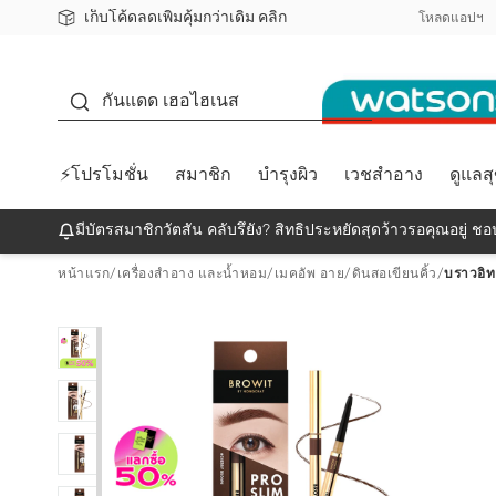
เก็บโค้ดลดเพิ่มคุ้มกว่าเดิม คลิก
ชอปออนไลน์ครั้งแรก ลดเพิ่มจุก ๆ 10%! 🎉
📦ส่งฟรี! เมื่อชอป 499฿
สมาชิกวัตสัน คลับดียังไง?
โหลดแอปฯ
กันแดด
กันแดด เฮอไฮเนส
⚡โปรโมชั่น
สมาชิก
บำรุงผิว
เวชสำอาง
ดูแลส
มีบัตรสมาชิกวัตสัน คลับรึยัง? สิทธิประหยัดสุดว้าวรอคุณอยู่ ชอป
หน้าแรก
/
เครื่องสำอาง และน้ำหอม
/
เมคอัพ อาย
/
ดินสอเขียนคิ้ว
/
บราวอิท