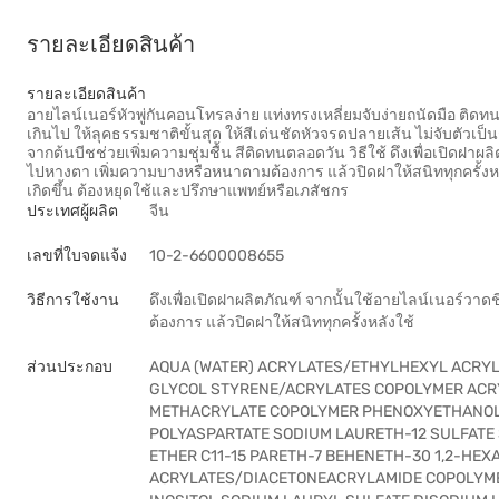
รายละเอียดสินค้า
รายละเอียดสินค้า
อายไลน์เนอร์หัวพู่กันคอนโทรลง่าย แท่งทรงเหลี่ยมจับง่ายถนัดมือ ติดทน ก
เกินไป ให้ลุคธรรมชาติขั้นสุด ให้สีเด่นชัดหัวจรดปลายเส้น ไม่จับตัวเ
จากต้นบีชช่วยเพิ่มความชุ่มชื้น สีติดทนตลอดวัน วิธีใช้ ดึงเพื่อเปิ
ไปหางตา เพิ่มความบางหรือหนาตามต้องการ แล้วปิดฝาให้สนิททุกครั้งห
เกิดขึ้น ต้องหยุดใช้และปรึกษาแพทย์หรือเภสัชกร
ประเทศผู้ผลิต
จีน
เลขที่ใบจดแจ้ง
10-2-6600008655
วิธีการใช้งาน
ดึงเพื่อเปิดฝาผลิตภัณฑ์ จากนั้นใช้อายไลน์เนอร
ต้องการ แล้วปิดฝาให้สนิททุกครั้งหลังใช้
ส่วนประกอบ
AQUA (WATER) ACRYLATES/ETHYLHEXYL ACRYL
GLYCOL STYRENE/ACRYLATES COPOLYMER AC
METHACRYLATE COPOLYMER PHENOXYETHANOL
POLYASPARTATE SODIUM LAURETH-12 SULFATE 
ETHER C11-15 PARETH-7 BEHENETH-30 1,2-HE
ACRYLATES/DIACETONEACRYLAMIDE COPOLYM