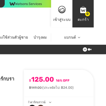
Watsons Services
0
เข้าสู่ระบบ
ตะกร้า
งใช้ส่วนตัวผู้ชาย
บำรุงผม
ไลฟ์สไตล์
แบรนด์
Top Brands
125.00
าร์กบรา
฿
16% OFF
฿149.00
(ประหยัดไป: ฿24.00)
สี
ดาร์กบราวน์