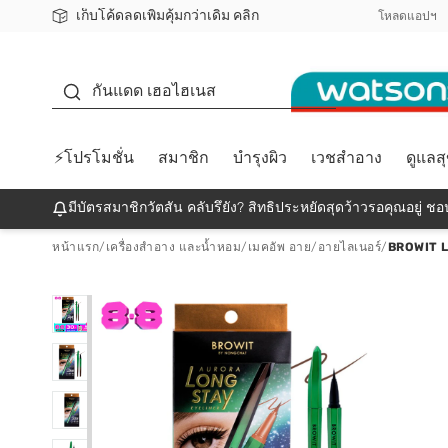
เก็บโค้ดลดเพิ่มคุ้มกว่าเดิม คลิก
ชอปออนไลน์ครั้งแรก ลดเพิ่มจุก ๆ 10%! 🎉
📦ส่งฟรี! เมื่อชอป 499฿
สมาชิกวัตสัน คลับดียังไง?
โหลดแอปฯ
กันแดด
กันแดด เฮอไฮเนส
⚡โปรโมชั่น
สมาชิก
บำรุงผิว
เวชสำอาง
ดูแลส
มีบัตรสมาชิกวัตสัน คลับรึยัง? สิทธิประหยัดสุดว้าวรอคุณอยู่ ชอป
หน้าแรก
/
เครื่องสำอาง และน้ำหอม
/
เมคอัพ อาย
/
อายไลเนอร์
/
BROWIT 