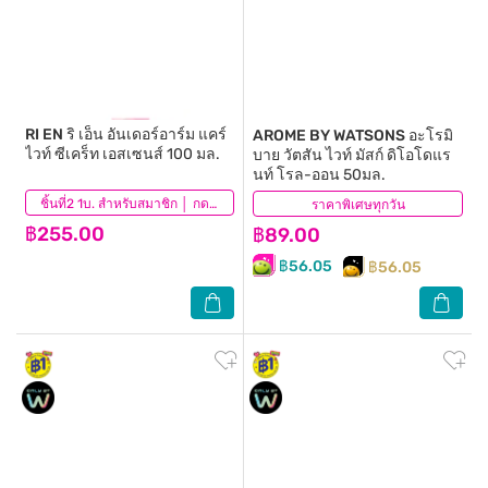
RI EN
ริ เอ็น อันเดอร์อาร์ม แคร์
AROME BY WATSONS
อะโรมิ
ไวท์ ซีเคร็ท เอสเซนส์ 100 มล.
บาย วัตสัน ไวท์ มัสก์ ดิโอโดแร
นท์ โรล-ออน 50มล.
(41)
ชิ้นที่2 1บ. สำหรับสมาชิก │ กดสินค้า 2 ชิ้นเพื่อรับโปรโมชันนี้
ราคาพิเศษทุกวัน
(0)
฿255.00
฿89.00
฿56.05
฿56.05