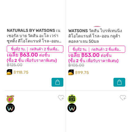
NATURALS BY WATSONS
เน
WATSONS
วัตสัน ไบรท์เทนนิ่ง
เชอรัล บาย วัตสัน อะโล เวร่า
ดิโอโดแรนท์ โรล-ออน กลูต้า
ซูทติ้ง ดีโอโดแรนท์ โรล-ออน
คอลลาเจน 50มล
50มล.
(4)
ชิ้นที่2 1บ. │ กดสินค้า 2 ชิ้นเพื่อรับโปรโมชันนี้
(5)
ชิ้นที่2 1บ. │ กดสินค้า 2 ชิ้นเพื่อรับโปรโมชันนี้
เฉลี่ย ฿63.00
เฉลี่ย ฿53.00
ต่อชิ้น
ต่อชิ้น
(ซื้อ 2 ชิ้น เพื่อรับราคาพิเศษ)
(ซื้อ 2 ชิ้น เพื่อรับราคาพิเศษ)
฿125.00
฿105.00
฿118.75
฿99.75