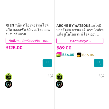
RI EN
ริเอ็น ดีโอ เพอร์ฟูม ไวท์
AROME BY WATSONS
อะโรมิ
สวีท บลอสซั่ม 60 มล. โรลออน
บายวัตสัน พาวเดอร์เฟรช ไวท์เท
ระงับกลิ่นกาย
นนิ่ง ดิโอโดแรนท์ โรล ออน
แอนตี้เพอสไพแรนท์ 50มล.
(53)
ชิ้นที่2 1บ. สำหรับสมาชิก │ กดสินค้า 2 ชิ้นเพื่อรับโปรโมชันนี้
ราคาพิเศษทุกวัน
(45)
฿125.00
฿89.00
฿56.05
฿56.05