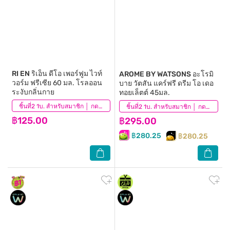
RI EN
ริเอ็น ดีโอ เพอร์ฟูม ไวท์
AROME BY WATSONS
อะโรมิ
วอร์ม ฟรีเซีย 60 มล. โรลออน
บาย วัตสัน แคร์ฟรี ดรีม โอ เดอ
ระงับกลิ่นกาย
ทอยเล็ตต์ 45มล.
(39)
ชิ้นที่2 1บ. สำหรับสมาชิก │ กดสินค้า 2 ชิ้นเพื่อรับโปรโมชันนี้
(36)
ชิ้นที่2 1บ. สำหรับสมาชิก │ กดสินค้า 2 ชิ้นเพื่อรับโปรโมชันนี้
฿125.00
฿295.00
฿280.25
฿280.25