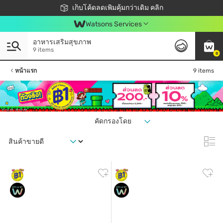
ชอปออนไลน์ครั้งแรก ลดเพิ่มจุก ๆ 10%! 🎉
เก็บโค้ดลดเพิ่มคุ้มกว่าเดิม คลิก
สมาชิกวัตสัน คลับดียังไง?
📦ส่งฟรี! เมื่อชอป 499฿
Watsons Services
อาหารเสริมสุขภาพ
9 items
0
หน้าแรก
9 items
คัดกรองโดย