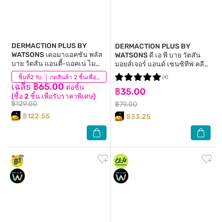
DERMACTION PLUS BY
DERMACTION PLUS BY
WATSONS
เดอมาแอคชัน พลัส
WATSONS
ดี เอ พี บาย วัตสัน
บาย วัตสัน แอนตี้-แอคเน่ ไม
มอยส์เจอร์ แอนด์ เซนซิทีฟ คลีน
เซลล่าร์ วอเตอร์ คลีนซิ่ง ไวพ์
ซิ่ง ไวพ์ 10แผ่น.
(3)
ชิ้นที่2 1บ. │ กดสินค้า 2 ชิ้นเพื่อรับโปรโมชันนี้
(4)
20แผ่น.
เฉลี่ย ฿65.00
ต่อชิ้น
฿35.00
(ซื้อ 2 ชิ้น เพื่อรับราคาพิเศษ)
฿129.00
฿79.00
฿122.55
฿33.25