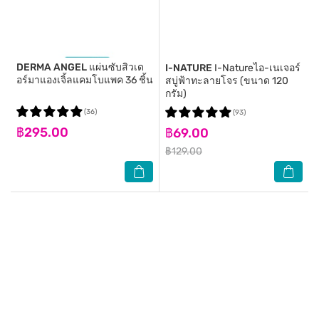
DERMA ANGEL
แผ่นซับสิวเด
I-NATURE
I-Natureไอ-เนเจอร์
อร์มาแองเจิ้ลแคมโบแพค 36 ชิ้น
สบู่ฟ้าทะลายโจร (ขนาด 120
กรัม)
(36)
(93)
฿295.00
฿69.00
฿129.00