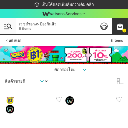
ชอปออนไลน์ครั้งแรก ลดเพิ่มจุก ๆ 10%! 🎉
เก็บโค้ดลดเพิ่มคุ้มกว่าเดิม คลิก
สมาชิกวัตสัน คลับดียังไง?
📦ส่งฟรี! เมื่อชอป 499฿
Watsons Services
เวชสำอาง> ป้องกันสิว
8 items
0
หน้าแรก
8 items
คัดกรองโดย