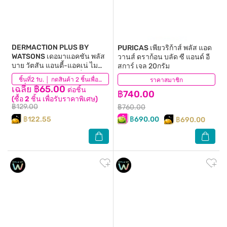
DERMACTION PLUS BY
PURICAS
เพียวริก้าส์ พลัส แอด
WATSONS
เดอมาแอคชัน พลัส
วานส์ ดราก้อน บลัด ซี แอนด์ อี
บาย วัตสัน แอนตี้-แอคเน่ ไม
สการ์ เจล 20กรัม
เซลล่าร์ วอเตอร์ คลีนซิ่ง ไวพ์
(1)
ชิ้นที่2 1บ. │ กดสินค้า 2 ชิ้นเพื่อรับโปรโมชันนี้
ราคาสมาชิก
(108)
20แผ่น.
เฉลี่ย ฿65.00
ต่อชิ้น
฿740.00
(ซื้อ 2 ชิ้น เพื่อรับราคาพิเศษ)
฿129.00
฿760.00
฿122.55
฿690.00
฿690.00