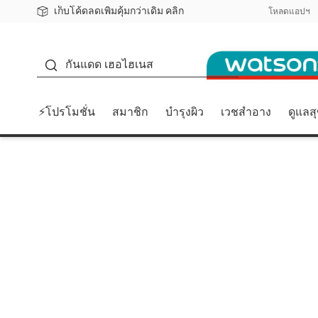
เก็บโค้ดลดเพิ่มคุ้มกว่าเดิม คลิก
ชอปออนไลน์ครั้งแรก ลดเพิ่มจุก ๆ 10%! 🎉
📦ส่งฟรี! เมื่อชอป 499฿
สมาชิกวัตสัน คลับดียังไง?
โหลดแอปฯ
กันแดด
กันแดด เฮอไฮเนส
⚡โปรโมชั่น
สมาชิก
บำรุงผิว
เวชสำอาง
ดูแลส