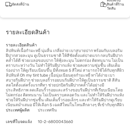
สั่งและรับ
จัดส่งที่บ้าน
สินค้าที่ร้าน
วัตสัน
รายละเอียดสินค้า
รายละเอียดสินค้า
ลิปทินท์เนื้อกำมะหยี่ นุ่มลื่น เกลี่ยง่าย เบาสบายปาก พร้อมกับเบลอริม
ฝีปากสวยละมุน ดูเป็นธรรมชาติ ให้สีชัดตั้งแต่ปาดแรก กลบริมฝีปาก
คล้ำได้ดี ช่วยเบลอขอบปาก ให้ฟุ้งละมุน ไม่ตกร่อง ติดทนนาน ไม่เป็น
คราบระหว่างวัน ไม่ทำให้ริมฝีปากแห้ง ช่วยคงความชุ่มชื้น เติมเต็ม
ร่องปาก ให้ดูเรียบเนียนขึ้น มีทั้งหมด 5 สีใหม่ สามารถใช้ได้กับทุกสีผิว
ลิปทินท์ Oh my tint tube เนื้อนุ่มเนียนดุจกำมะหยี่ ทาได้ง่าย เบา
สบายริมฝีปาก ช่วยเบลอริ้วรอยบนริมฝีปากให้ดูเป็นธรรมชาติ สีสัน
สดใสตั้งแต่ครั้งแรกที่ทา ช่วยปกปิดริมฝีปากคล้ำได้อย่างมี
ประสิทธิภาพ ลดเลือนริ้วรอยและสร้างขอบริมฝีปากที่เรียบเนียนโดย
ไม่ตกร่อง ติดทนนาน ไม่เป็นคราบตลอดวัน และไม่ทำให้ริมฝีปากแห้ง
ช่วยให้ริมฝีปากชุ่มชื้น เติมเต็มริ้วรอยเล็กๆ และทำให้ริมฝีปากดูเรียบ
เนียนสม่ำเสมอ มีให้เลือก 5 เฉดสีใหม่ในโทนสีกลางๆ ที่เข้ากับทุกสีผิว
ประเทศผู้ผลิต
ประเทศจีน
เลขที่ใบจดแจ้ง
10-2-6800043660