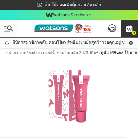
ชอปออนไลน์ครั้งแรก ลดเพิ่มจุก ๆ 10%! 🎉
เก็บโค้ดลดเพิ่มคุ้มกว่าเดิม คลิก
สมาชิกวัตสัน คลับดียังไง?
📦ส่งฟรี! เมื่อชอป 499฿
Watsons Services
0
มีบัตรสมาชิกวัตสัน คลับรึยัง? สิทธิประหยัดสุดว้าวรอคุณอยู่ ชอปคุ้มกว
มีบัตรสมาชิกวัตสัน คลับรึยัง? สิทธิประหยัดสุดว้าวรอคุณอยู่ ชอปคุ้มกว่าเดิม คลิก!
หน้าแรก
/
เครื่องสำอาง และน้ำหอม
/
เมคอัพ ลิป
/
ลิปทินท์
/
ทูพี ออริจินอล โอ้ มาย