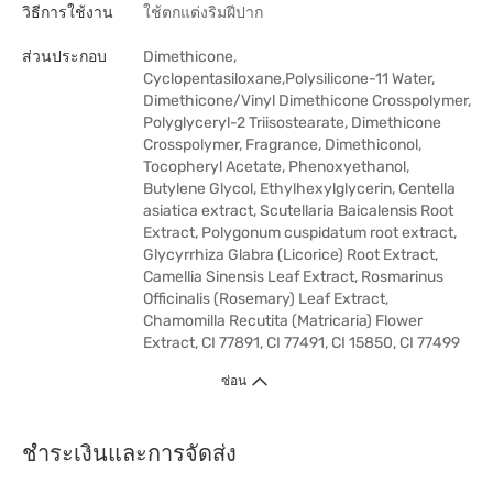
วิธีการใช้งาน
ใช้ตกแต่งริมฝีปาก
ส่วนประกอบ
Dimethicone,
Cyclopentasiloxane,Polysilicone-11 Water,
Dimethicone/Vinyl Dimethicone Crosspolymer,
Polyglyceryl-2 Triisostearate, Dimethicone
Crosspolymer, Fragrance, Dimethiconol,
Tocopheryl Acetate, Phenoxyethanol,
Butylene Glycol, Ethylhexylglycerin, Centella
asiatica extract, Scutellaria Baicalensis Root
Extract, Polygonum cuspidatum root extract,
Glycyrrhiza Glabra (Licorice) Root Extract,
Camellia Sinensis Leaf Extract, Rosmarinus
Officinalis (Rosemary) Leaf Extract,
Chamomilla Recutita (Matricaria) Flower
Extract, CI 77891, CI 77491, CI 15850, CI 77499
ซ่อน
ชำระเงินและการจัดส่ง