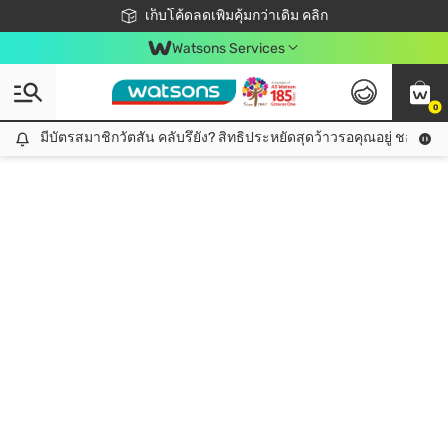
ชอปออนไลน์ครั้งแรก ลดเพิ่มจุก ๆ 10%! 🎉
เก็บโค้ดลดเพิ่มคุ้มกว่าเดิม คลิก
สมาชิกวัตสัน คลับดียังไง?
📦ส่งฟรี! เมื่อชอป 499฿
Watsons Services
0
มีบัตรสมาชิกวัตสัน คลับรึยัง? สิทธิประหยัดสุดว้าวรอคุณอยู่ ชอปคุ้มกว
มีบัตรสมาชิกวัตสัน คลับรึยัง? สิทธิประหยัดสุดว้าวรอคุณอยู่ ชอปคุ้มกว่าเดิม คลิก!