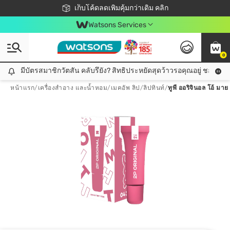
ชอปออนไลน์ครั้งแรก ลดเพิ่มจุก ๆ 10%! 🎉
เก็บโค้ดลดเพิ่มคุ้มกว่าเดิม คลิก
สมาชิกวัตสัน คลับดียังไง?
📦ส่งฟรี! เมื่อชอป 499฿
Watsons Services
0
มีบัตรสมาชิกวัตสัน คลับรึยัง? สิทธิประหยัดสุดว้าวรอคุณอยู่ ชอปคุ้มกว
มีบัตรสมาชิกวัตสัน คลับรึยัง? สิทธิประหยัดสุดว้าวรอคุณอยู่ ชอปคุ้มกว่าเดิม คลิก!
หน้าแรก
/
เครื่องสำอาง และน้ำหอม
/
เมคอัพ ลิป
/
ลิปทินท์
/
ทูพี ออริจินอล โอ้ มาย 