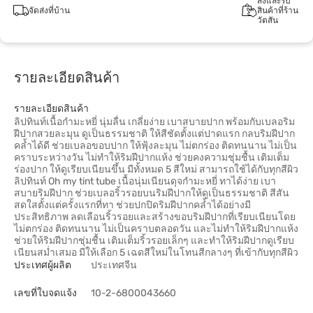
สั่งและรับ
จัดส่งที่บ้าน
สินค้าที่ร้าน
วัตสัน
รายละเอียดสินค้า
รายละเอียดสินค้า
ลิปทินท์เนื้อกำมะหยี่ นุ่มลื่น เกลี่ยง่าย เบาสบายปาก พร้อมกับเบลอริม
ฝีปากสวยละมุน ดูเป็นธรรมชาติ ให้สีชัดตั้งแต่ปาดแรก กลบริมฝีปาก
คล้ำได้ดี ช่วยเบลอขอบปาก ให้ฟุ้งละมุน ไม่ตกร่อง ติดทนนาน ไม่เป็น
คราบระหว่างวัน ไม่ทำให้ริมฝีปากแห้ง ช่วยคงความชุ่มชื้น เติมเต็ม
ร่องปาก ให้ดูเรียบเนียนขึ้น มีทั้งหมด 5 สีใหม่ สามารถใช้ได้กับทุกสีผิว
ลิปทินท์ Oh my tint tube เนื้อนุ่มเนียนดุจกำมะหยี่ ทาได้ง่าย เบา
สบายริมฝีปาก ช่วยเบลอริ้วรอยบนริมฝีปากให้ดูเป็นธรรมชาติ สีสัน
สดใสตั้งแต่ครั้งแรกที่ทา ช่วยปกปิดริมฝีปากคล้ำได้อย่างมี
ประสิทธิภาพ ลดเลือนริ้วรอยและสร้างขอบริมฝีปากที่เรียบเนียนโดย
ไม่ตกร่อง ติดทนนาน ไม่เป็นคราบตลอดวัน และไม่ทำให้ริมฝีปากแห้ง
ช่วยให้ริมฝีปากชุ่มชื้น เติมเต็มริ้วรอยเล็กๆ และทำให้ริมฝีปากดูเรียบ
เนียนสม่ำเสมอ มีให้เลือก 5 เฉดสีใหม่ในโทนสีกลางๆ ที่เข้ากับทุกสีผิว
ประเทศผู้ผลิต
ประเทศจีน
เลขที่ใบจดแจ้ง
10-2-6800043660