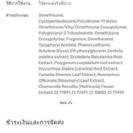
วิธีการใช้งาน
ใช้ตกแต่งริมฝีปาก
ส่วนประกอบ
Dimethicone,
Cyclopentasiloxane,Polysilicone-11 Water,
Dimethicone/Vinyl Dimethicone Crosspolymer,
Polyglyceryl-2 Triisostearate, Dimethicone
Crosspolymer, Fragrance, Dimethiconol,
Tocopheryl Acetate, Phenoxyethanol,
Butylene Glycol, Ethylhexylglycerin, Centella
asiatica extract, Scutellaria Baicalensis Root
Extract, Polygonum cuspidatum root extract,
Glycyrrhiza Glabra (Licorice) Root Extract,
Camellia Sinensis Leaf Extract, Rosmarinus
Officinalis (Rosemary) Leaf Extract,
Chamomilla Recutita (Matricaria) Flower
Extract, CI 77891, CI 77491, CI 15850, CI 77499
ซ่อน
ชำระเงินและการจัดส่ง