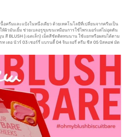
ื้อครีมและแป้งในหนึ่งเดียว ด้วยเทคโนโลยีที่เปลี่ยนจากครีมเป็น
ห้ผิวมันเยิ้ม ช่วยเบลอรูขุมขนเหมือนการใช้ไพรเมอร์แต่ไม่อุดตัน
ะมุน สี BLUSH (เฉดเล็ก) เม็ดสีชัดติดทนนาน ใช้แยกหรือผสมได้ตาม
ท เดอ นัวร์ 03 เชอร์รี่ แบรนดี้ 04 จินเจอรี่ ครีม ชีส 05 บิสคอฟ มัด