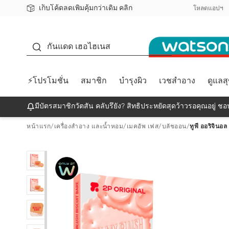
เก็บโค้ดลดเพิ่มคุ้มกว่าเดิม คลิก
ชอปออนไลน์ครั้งแรก ลดเพิ่มจุก ๆ 10%! 🎉
📦ส่งฟรี! เมื่อชอป 499฿
สมาชิกวัตสัน คลับดียังไง?
โหลดแอปฯ
กันแดด
กันแดด เฮอไฮเนส
⚡โปรโมชั่น
สมาชิก
บำรุงผิว
เวชสำอาง
ดูแลส
มีบัตรสมาชิกวัตสัน คลับรึยัง? สิทธิประหยัดสุดว้าวรอคุณอยู่ ชอป
หน้าแรก
/
เครื่องสำอาง และน้ำหอม
/
เมคอัพ เฟส
/
บลัชออน
/
ทูพี ออริจินอล