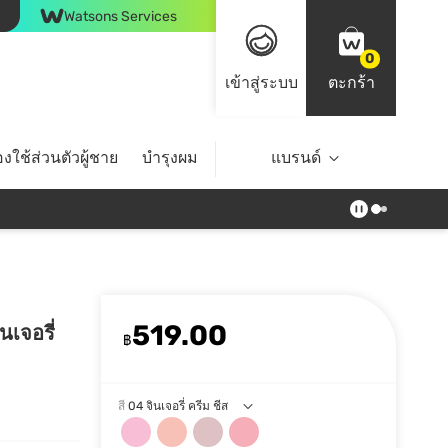
Watsons Services
0
เข้าสู่ระบบ
ตะกร้า
งใช้ส่วนตัวผู้ชาย
บำรุงผม
ไลฟ์สไตล์
แบรนด์
Top Brands
519.00
นเจอรี่
฿
สี
04 จินเจอรี่ ครีม ชีส