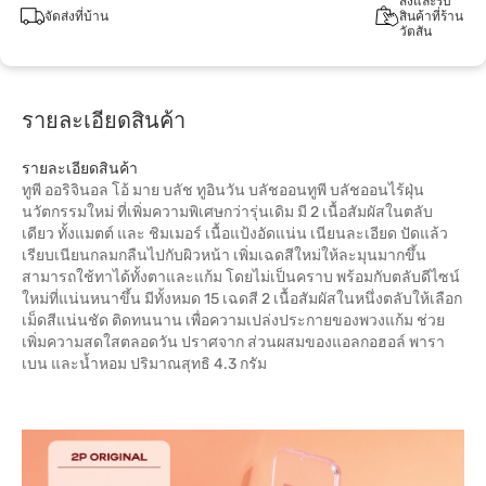
สั่งและรับ
จัดส่งที่บ้าน
สินค้าที่ร้าน
วัตสัน
รายละเอียดสินค้า
รายละเอียดสินค้า
ทูพี ออริจินอล โอ้ มาย บลัช ทูอินวัน บลัชออนทูพี บลัชออนไร้ฝุ่น
นวัตกรรมใหม่ ที่เพิ่มความพิเศษกว่ารุ่นเดิม มี 2 เนื้อสัมผัสในตลับ
เดียว ทั้งแมตต์ และ ชิมเมอร์ เนื้อแป้งอัดแน่น เนียนละเอียด ปัดแล้ว
เรียบเนียนกลมกลืนไปกับผิวหน้า เพิ่มเฉดสีใหม่ให้ละมุนมากขึ้น
สามารถใช้ทาได้ทั้งตาและแก้ม โดยไม่เป็นคราบ พร้อมกับตลับดีไซน์
ใหม่ที่แน่นหนาขึ้น มีทั้งหมด 15 เฉดสี 2 เนื้อสัมผัสในหนึ่งตลับให้เลือก
เม็ดสีแน่นชัด ติดทนนาน เพื่อความเปล่งประกายของพวงแก้ม ช่วย
เพิ่มความสดใสตลอดวัน ปราศจาก ส่วนผสมของแอลกอฮอล์ พารา
เบน และน้ำหอม ปริมาณสุทธิ 4.3 กรัม