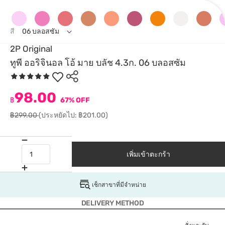
สี
06 บลอสซัม
2P Original
ทูพี ออริจินอล โอ้ มาย บลัช 4.3ก. 06 บลอสซัม
98.00
฿
67% OFF
฿299.00
(ประหยัดไป: ฿201.00)
เพิ่มเข้าตะกร้า
เช็กสาขาที่มีจำหน่าย
DELIVERY METHOD