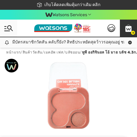
ชอปออนไลน์ครั้งแรก ลดเพิ่มจุก ๆ 10%! 🎉
เก็บโค้ดลดเพิ่มคุ้มกว่าเดิม คลิก
สมาชิกวัตสัน คลับดียังไง?
📦ส่งฟรี! เมื่อชอป 499฿
Watsons Services
0
มีบัตรสมาชิกวัตสัน คลับรึยัง? สิทธิประหยัดสุดว้าวรอคุณอยู่ ชอปคุ้มกว
มีบัตรสมาชิกวัตสัน คลับรึยัง? สิทธิประหยัดสุดว้าวรอคุณอยู่ ชอปคุ้มกว่าเดิม คลิก!
หน้าแรก
/
สินค้าวัตสัน
/
เมคอัพ เฟส
/
บลัชออน
/
ทูพี ออริจินอล โอ้ มาย บลัช 4.3