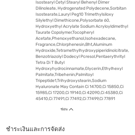
Isostearyl Cetyl Stearyl Behenyl Dimer
Dilinoleate, Hydrogenated Polydecene,Sorbitan
Isostearate,Lauryl Peg10 Trimethylsiloxy
Silylethyl Dimethicone,Polysorbate 60,
Hydroxyethyl Acrylate Sodium Acryloyldimethyl
Taurate Copolymer,Tocopheryl
Acetate,Phenoxyethanol,Isohexadecane,
Fragrance,Chlorphenesin,Bht,Aluminum
Hydroxide,Tetramethylhydroxypiperidinolcitrate,
Benzotriazolyl Dodecyl Pcresol,Pentaerythrityl
Tetra Di T Butyl
Hydroxyhydrocinnamate,Glycerin,Ethylhexyl
Palmitate,Tribehenin,Palmitoyl
Tripeptide1,Trihydroxystearin,Sodium
Hyaluronate May Contain Ci 14700,Ci 15850,Ci
15985,Ci 17200,Ci 19140,Ci 42090,Ci 45380,Ci
45410,Ci 77491,Ci 77492,Ci 77499,Ci 77891
ซ่อน
ชำระเงินและการจัดส่ง