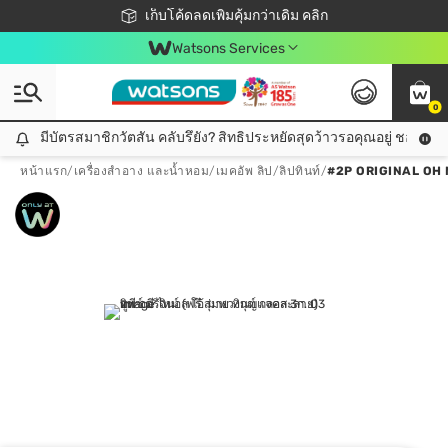
ชอปออนไลน์ครั้งแรก ลดเพิ่มจุก ๆ 10%! 🎉
เก็บโค้ดลดเพิ่มคุ้มกว่าเดิม คลิก
สมาชิกวัตสัน คลับดียังไง?
📦ส่งฟรี! เมื่อชอป 499฿
Watsons Services
0
มีบัตรสมาชิกวัตสัน คลับรึยัง? สิทธิประหยัดสุดว้าวรอคุณอยู่ ชอปคุ้มกว
มีบัตรสมาชิกวัตสัน คลับรึยัง? สิทธิประหยัดสุดว้าวรอคุณอยู่ ชอปคุ้มกว่าเดิม คลิก!
หน้าแรก
/
เครื่องสำอาง และน้ำหอม
/
เมคอัพ ลิป
/
ลิปทินท์
/
#2P ORIGINAL OH 