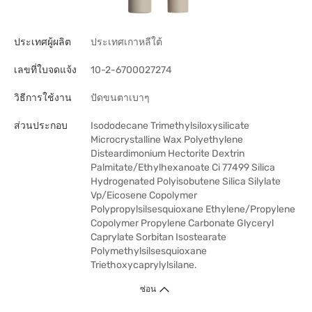
ประเทศผู้ผลิต
ประเทศเกาหลีใต้
เลขที่ใบจดแจ้ง
10-2-6700027274
วิธีการใช้งาน
ปัดขนตาเบาๆ
ส่วนประกอบ
Isododecane Trimethylsiloxysilicate
Microcrystalline Wax Polyethylene
Disteardimonium Hectorite Dextrin
Palmitate/Ethylhexanoate Ci 77499 Silica
Hydrogenated Polyisobutene Silica Silylate
Vp/Eicosene Copolymer
Polypropylsilsesquioxane Ethylene/Propylene
Copolymer Propylene Carbonate Glyceryl
Caprylate Sorbitan Isostearate
Polymethylsilsesquioxane
Triethoxycaprylylsilane.
ซ่อน