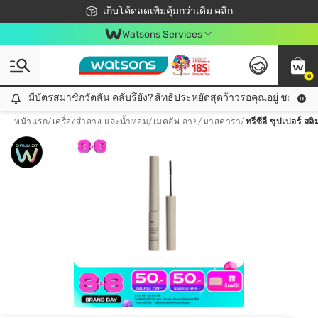
ชอปออนไลน์ครั้งแรก ลดเพิ่มจุก ๆ 10%! 🎉
เก็บโค้ดลดเพิ่มคุ้มกว่าเดิม คลิก
สมาชิกวัตสัน คลับดียังไง?
📦ส่งฟรี! เมื่อชอป 499฿
Watsons Services
0
มีบัตรสมาชิกวัตสัน คลับรึยัง? สิทธิประหยัดสุดว้าวรอคุณอยู่ ชอปคุ้มกว
มีบัตรสมาชิกวัตสัน คลับรึยัง? สิทธิประหยัดสุดว้าวรอคุณอยู่ ชอปคุ้มกว่าเดิม คลิก!
หน้าแรก
/
เครื่องสำอาง และน้ำหอม
/
เมคอัพ อาย
/
มาสคาร่า
/
ทรีซีอี ซุปเปอร์ ส