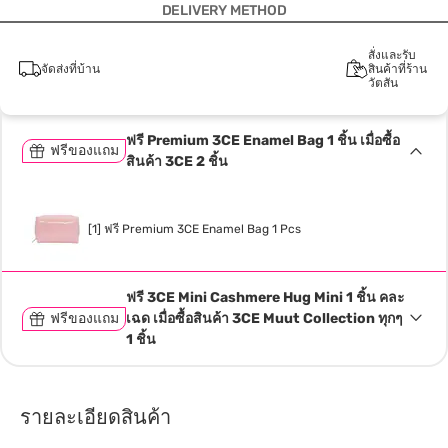
DELIVERY METHOD
สั่งและรับ
จัดส่งที่บ้าน
สินค้าที่ร้าน
วัตสัน
ฟรี Premium 3CE Enamel Bag 1 ชิ้น เมื่อซื้อ
ฟรีของแถม
สินค้า 3CE 2 ชิ้น
[1] ฟรี Premium 3CE Enamel Bag 1 Pcs
ฟรี 3CE Mini Cashmere Hug Mini 1 ชิ้น คละ
ฟรีของแถม
เฉด เมื่อซื้อสินค้า 3CE Muut Collection ทุกๆ
1 ชิ้น
รายละเอียดสินค้า