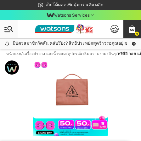
ชอปออนไลน์ครั้งแรก ลดเพิ่มจุก ๆ 10%! 🎉
เก็บโค้ดลดเพิ่มคุ้มกว่าเดิม คลิก
สมาชิกวัตสัน คลับดียังไง?
📦ส่งฟรี! เมื่อชอป 499฿
Watsons Services
0
มีบัตรสมาชิกวัตสัน คลับรึยัง? สิทธิประหยัดสุดว้าวรอคุณอยู่ ชอปคุ้มกว
มีบัตรสมาชิกวัตสัน คลับรึยัง? สิทธิประหยัดสุดว้าวรอคุณอยู่ ชอปคุ้มกว่าเดิม คลิก!
หน้าแรก
/
เครื่องสำอาง และน้ำหอม
/
อุปกรณ์เสริมความงาม
/
อื่นๆ
/
ทรีซีอี วอช แบ