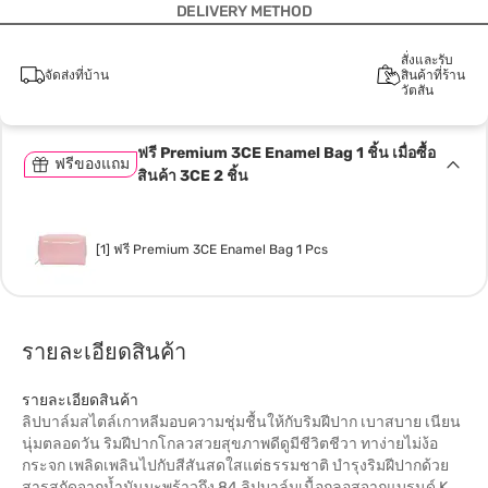
DELIVERY METHOD
สั่งและรับ
จัดส่งที่บ้าน
สินค้าที่ร้าน
วัตสัน
ฟรี Premium 3CE Enamel Bag 1 ชิ้น เมื่อซื้อ
ฟรีของแถม
สินค้า 3CE 2 ชิ้น
[1] ฟรี Premium 3CE Enamel Bag 1 Pcs
รายละเอียดสินค้า
รายละเอียดสินค้า
ลิปบาล์มสไตล์เกาหลีมอบความชุ่มชื้นให้กับริมฝีปาก เบาสบาย เนียน
นุ่มตลอดวัน ริมฝีปากโกลวสวยสุขภาพดีดูมีชีวิตชีวา ทาง่ายไม่ง้อ
กระจก เพลิดเพลินไปกับสีสันสดใสแต่ธรรมชาติ บำรุงริมฝีปากด้วย
สารสกัดจากน้ำมันมะพร้าวถึง 84 ลิปบาล์มเนื้อกลอสจากแบรนด์ K