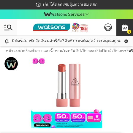
ชอปออนไลน์ครั้งแรก ลดเพิ่มจุก ๆ 10%! 🎉
เก็บโค้ดลดเพิ่มคุ้มกว่าเดิม คลิก
สมาชิกวัตสัน คลับดียังไง?
📦ส่งฟรี! เมื่อชอป 499฿
Watsons Services
0
มีบัตรสมาชิกวัตสัน คลับรึยัง? สิทธิประหยัดสุดว้าวรอคุณอยู่ ชอปคุ้มกว
มีบัตรสมาชิกวัตสัน คลับรึยัง? สิทธิประหยัดสุดว้าวรอคุณอยู่ ชอปคุ้มกว่าเดิม คลิก!
หน้าแรก
/
เครื่องสำอาง และน้ำหอม
/
เมคอัพ ลิป
/
ลิปกลอส/ลิปโกลว์/ลิปเกรซ
/
ทร