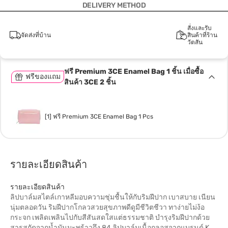
DELIVERY METHOD
สั่งและรับ
จัดส่งที่บ้าน
สินค้าที่ร้าน
วัตสัน
ฟรี Premium 3CE Enamel Bag 1 ชิ้น เมื่อซื้อ
ฟรีของแถม
สินค้า 3CE 2 ชิ้น
[1] ฟรี Premium 3CE Enamel Bag 1 Pcs
รายละเอียดสินค้า
รายละเอียดสินค้า
ลิปบาล์มสไตล์เกาหลีมอบความชุ่มชื้นให้กับริมฝีปาก เบาสบาย เนียน
นุ่มตลอดวัน ริมฝีปากโกลวสวยสุขภาพดีดูมีชีวิตชีวา ทาง่ายไม่ง้อ
กระจก เพลิดเพลินไปกับสีสันสดใสแต่ธรรมชาติ บำรุงริมฝีปากด้วย
สารสกัดจากน้ำมันมะพร้าวถึง 84 ลิปบาล์มเนื้อกลอสจากแบรนด์ K