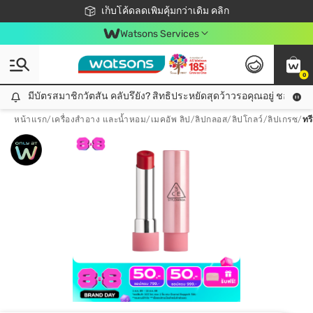
ชอปออนไลน์ครั้งแรก ลดเพิ่มจุก ๆ 10%! 🎉
เก็บโค้ดลดเพิ่มคุ้มกว่าเดิม คลิก
สมาชิกวัตสัน คลับดียังไง?
📦ส่งฟรี! เมื่อชอป 499฿
Watsons Services
0
มีบัตรสมาชิกวัตสัน คลับรึยัง? สิทธิประหยัดสุดว้าวรอคุณอยู่ ชอปคุ้มกว
มีบัตรสมาชิกวัตสัน คลับรึยัง? สิทธิประหยัดสุดว้าวรอคุณอยู่ ชอปคุ้มกว่าเดิม คลิก!
หน้าแรก
/
เครื่องสำอาง และน้ำหอม
/
เมคอัพ ลิป
/
ลิปกลอส/ลิปโกลว์/ลิปเกรซ
/
ทรี