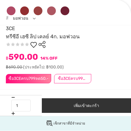
สี
มอฟวอน
3CE
ทรีซีอี เฮซี ลิป เคลย์ 4ก. มอฟวอน
590.00
฿
14% OFF
฿690.00
(ประหยัดไป: ฿100.00)
ซื้อ3CEครบ799ลด50.-
ซื้อ3CEครบ999ลด50.-
เพิ่มเข้าตะกร้า
เช็กสาขาที่มีจำหน่าย