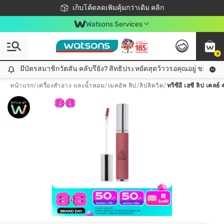
ชอปออนไลน์ครั้งแรก ลดเพิ่มจุก ๆ 10%! 🎉
เก็บโค้ดลดเพิ่มคุ้มกว่าเดิม คลิก
สมาชิกวัตสัน คลับดียังไง?
📦ส่งฟรี! เมื่อชอป 499฿
Watsons Services
0
มีบัตรสมาชิกวัตสัน คลับรึยัง? สิทธิประหยัดสุดว้าวรอคุณอยู่ ชอปคุ้มกว
มีบัตรสมาชิกวัตสัน คลับรึยัง? สิทธิประหยัดสุดว้าวรอคุณอยู่ ชอปคุ้มกว่าเดิม คลิก!
หน้าแรก
/
เครื่องสำอาง และน้ำหอม
/
เมคอัพ ลิป
/
ลิปลิควิด
/
ทรีซีอี เฮซี ลิป เคล