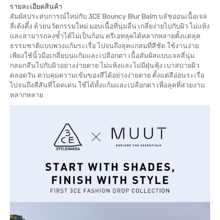
รายละเอียดสินค้า
สัมผัสประสบการณ์ใหม่กับ 3CE Bouncy Blur Balm บลัชออนเนื้อเจล
ลี่เด้งดึ๋ง ด้วยนวัตกรรมใหม่ มอบเนื้อที่นุ่มลื่น เกลี่ยง่ายไปกับผิว ไม่แห้ง
และสามารถลงซ้ำได้ไม่เป็นก้อน ครีเอทลุคได้หลากหลายตั้งแต่ลุค
ธรรมชาติแบบพวงแก้มระเรื่อ ไปจนถึงลุคแกลมที่สีชัด ใช้งานง่าย
เพียงใช้นิ้วมือเกลี่ยบนแก้มและเปลือกตา เนื้อสัมผัสแบบเจลลี่นุ่ม
กลมกลืนไปกับผิวอย่างง่ายดาย ไม่แห้งและไม่มีฝุ่นฟุ้ง เบาสบายผิว
ตลอดวัน ควบคุมความเข้มของสีได้อย่างง่ายดาย ตั้งแต่สีอ่อนระเรื่อ
ไปจนถึงสีสันที่โดดเด่น ใช้ได้ทั้งแก้มและเปลือกตา เพื่อลุคที่สวยงาม
หลากหลาย