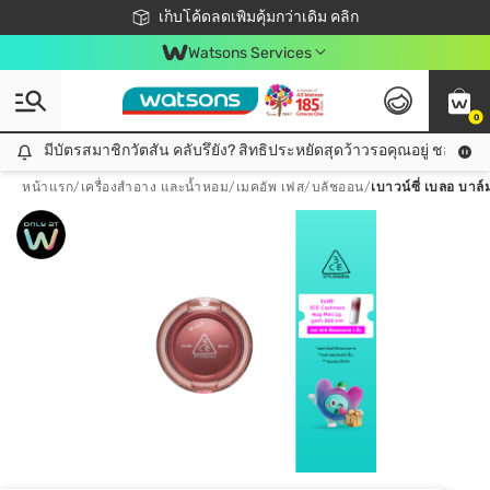
ชอปออนไลน์ครั้งแรก ลดเพิ่มจุก ๆ 10%! 🎉
เก็บโค้ดลดเพิ่มคุ้มกว่าเดิม คลิก
สมาชิกวัตสัน คลับดียังไง?
📦ส่งฟรี! เมื่อชอป 499฿
Watsons Services
0
มีบัตรสมาชิกวัตสัน คลับรึยัง? สิทธิประหยัดสุดว้าวรอคุณอยู่ ชอปคุ้มกว
มีบัตรสมาชิกวัตสัน คลับรึยัง? สิทธิประหยัดสุดว้าวรอคุณอยู่ ชอปคุ้มกว่าเดิม คลิก!
หน้าแรก
/
เครื่องสำอาง และน้ำหอม
/
เมคอัพ เฟส
/
บลัชออน
/
เบาวน์ซี่ เบลอ บาล์ม