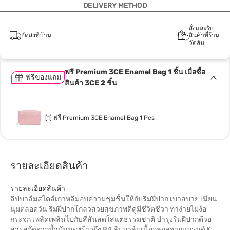
DELIVERY METHOD
สั่งและรับ
จัดส่งที่บ้าน
สินค้าที่ร้าน
วัตสัน
ฟรี Premium 3CE Enamel Bag 1 ชิ้น เมื่อซื้อ
ฟรีของแถม
สินค้า 3CE 2 ชิ้น
[1] ฟรี Premium 3CE Enamel Bag 1 Pcs
รายละเอียดสินค้า
รายละเอียดสินค้า
ลิปบาล์มสไตล์เกาหลีมอบความชุ่มชื้นให้กับริมฝีปาก เบาสบาย เนียน
นุ่มตลอดวัน ริมฝีปากโกลวสวยสุขภาพดีดูมีชีวิตชีวา ทาง่ายไม่ง้อ
กระจก เพลิดเพลินไปกับสีสันสดใสแต่ธรรมชาติ บำรุงริมฝีปากด้วย
สารสกัดจากน้ำมันมะพร้าวถึง 84 ลิปบาล์มเนื้อกลอสจากแบรนด์ K