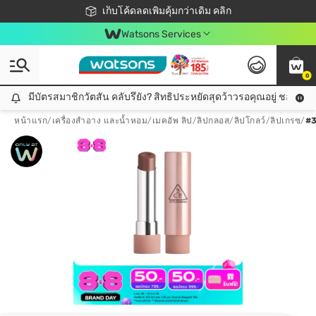
ชอปออนไลน์ครั้งแรก ลดเพิ่มจุก ๆ 10%! 🎉
เก็บโค้ดลดเพิ่มคุ้มกว่าเดิม คลิก
สมาชิกวัตสัน คลับดียังไง?
📦ส่งฟรี! เมื่อชอป 499฿
Watsons Services
0
มีบัตรสมาชิกวัตสัน คลับรึยัง? สิทธิประหยัดสุดว้าวรอคุณอยู่ ชอปคุ้มกว
มีบัตรสมาชิกวัตสัน คลับรึยัง? สิทธิประหยัดสุดว้าวรอคุณอยู่ ชอปคุ้มกว่าเดิม คลิก!
หน้าแรก
/
เครื่องสำอาง และน้ำหอม
/
เมคอัพ ลิป
/
ลิปกลอส/ลิปโกลว์/ลิปเกรซ
/
#3