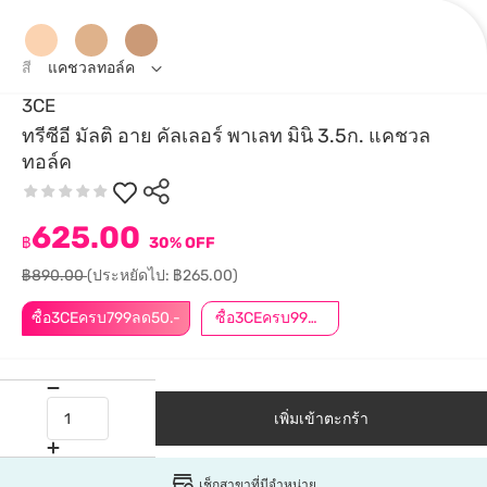
สี
แคชวลทอล์ค
3CE
ทรีซีอี มัลติ อาย คัลเลอร์ พาเลท มินิ 3.5ก. แคชวล
ทอล์ค
625.00
฿
30% OFF
฿890.00
(ประหยัดไป: ฿265.00)
ซื้อ3CEครบ799ลด50.-
ซื้อ3CEครบ999ลด50.-
เพิ่มเข้าตะกร้า
เช็กสาขาที่มีจำหน่าย