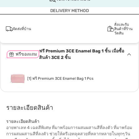
DELIVERY METHOD
สั่งและรับ
จัดส่งที่บ้าน
สินค้าที่ร้าน
วัตสัน
ฟรี Premium 3CE Enamel Bag 1 ชิ้น เมื่อซื้อ
ฟรีของแถม
สินค้า 3CE 2 ชิ้น
[1] ฟรี Premium 3CE Enamel Bag 1 Pcs
รายละเอียดสินค้า
รายละเอียดสินค้า
อายพาเลท 4 เฉดสีพิเศษ ที่มาพร้อมการผสมผสานสีที่ลงตัว ที่มาพร้อม
การผสมผสานสีที่ลงตัว ช่วยให้ครีเอทลุคสวยที่หลากหลายในทุกๆวัน