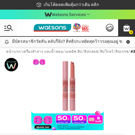
ชอปออนไลน์ครั้งแรก ลดเพิ่มจุก ๆ 10%! 🎉
เก็บโค้ดลดเพิ่มคุ้มกว่าเดิม คลิก
สมาชิกวัตสัน คลับดียังไง?
📦ส่งฟรี! เมื่อชอป 499฿
Watsons Services
0
มีบัตรสมาชิกวัตสัน คลับรึยัง? สิทธิประหยัดสุดว้าวรอคุณอยู่ ชอปคุ้มกว
มีบัตรสมาชิกวัตสัน คลับรึยัง? สิทธิประหยัดสุดว้าวรอคุณอยู่ ชอปคุ้มกว่าเดิม คลิก!
หน้าแรก
/
เครื่องสำอาง และน้ำหอม
/
เมคอัพ ลิป
/
ลิปกลอส/ลิปโกลว์/ลิปเกรซ
/
#3