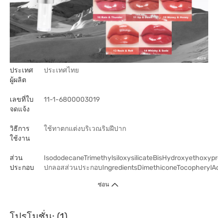
ประเทศ
ประเทศไทย
ผู้ผลิต
เลขที่ใบ
11-1-6800003019
จดแจ้ง
วิธีการ
ใช้ทาตกแต่งบริเวณริมฝีปาก
ใช้งาน
ส่วน
IsododecaneTrimethylsiloxysilicateBisHydroxyethoxy
ประกอบ
ปกลอสส่วนประกอบIngredientsDimethiconeTocopherylA
ซ่อน
โปรโมชั่น: (1)