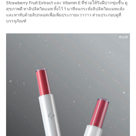
Strawberry Fruit Extract และ Vitamin E ที่ช่วยให้ริมฝีปากชุ่มชื้น ดู
สุขภาพดี ทาลิปลิควิดแมท ทิ้งไว้ 1 นาทีจนกระทั่งลิปลิควิดแมทแห้ง
และทาทับด้วยลิปกลอสเพื่อเพิ่มประกายแวววาว ส่วนประกอบดูที่
บรรจุภัณฑ์