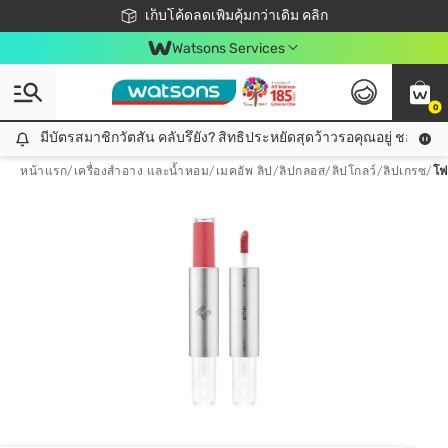
ชอปออนไลน์ครั้งแรก ลดเพิ่มจุก ๆ 10%! 🎉
เก็บโค้ดลดเพิ่มคุ้มกว่าเดิม คลิก
สมาชิกวัตสัน คลับดียังไง?
📦ส่งฟรี! เมื่อชอป 499฿
Watsons Services
0
มีบัตรสมาชิกวัตสัน คลับรึยัง? สิทธิประหยัดสุดว้าวรอคุณอยู่ ชอปคุ้มกว
มีบัตรสมาชิกวัตสัน คลับรึยัง? สิทธิประหยัดสุดว้าวรอคุณอยู่ ชอปคุ้มกว่าเดิม คลิก!
หน้าแรก
/
เครื่องสำอาง และน้ำหอม
/
เมคอัพ ลิป
/
ลิปกลอส/ลิปโกลว์/ลิปเกรซ
/
โฟ