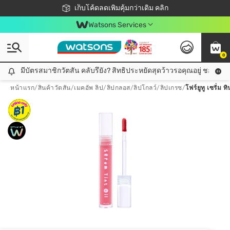
ชอปออนไลน์ครั้งแรก ลดเพิ่มจุก ๆ 10%! 🎉
เก็บโค้ดลดเพิ่มคุ้มกว่าเดิม คลิก
สมาชิกวัตสัน คลับดียังไง?
📦ส่งฟรี! เมื่อชอป 499฿
Watsons Services
0
มีบัตรสมาชิกวัตสัน คลับรึยัง? สิทธิประหยัดสุดว้าวรอคุณอยู่ ชอปคุ้มกว
มีบัตรสมาชิกวัตสัน คลับรึยัง? สิทธิประหยัดสุดว้าวรอคุณอยู่ ชอปคุ้มกว่าเดิม คลิก!
หน้าแรก
/
สินค้าวัตสัน
/
เมคอัพ ลิป
/
ลิปกลอส/ลิปโกลว์/ลิปเกรซ
/
โฟร์ยูทู เซรั่ม ท