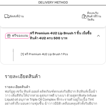
DELIVERY METHOD
สั่งและรับ
จัดส่งที่บ้าน
สินค้าที่ร้าน
วัตสัน
ฟรี Premium 4U2 Lip Brush 1 ชิ้น เมื่อซื้อ
ฟรีของแถม
สินค้า 4U2 ครบ 500 บาท
[1] ฟรี Premium 4U2 Lip Brush 1 Pcs
รายละเอียดสินค้า
รายละเอียดสินค้า
ฟอร์ยูทู เซรั่ม ทินท์ ออยล์ ผลิตภัณฑ์ตกแต่งริมฝีปาก ลิปทินท์เนื้อฉ่ำ
วาว เติมสีสันให้ปากสวย ดูสุขภาพดี บางเบา ด้วยสูตรพิเศษ Infuse
Liquid oil อนุภาค Triple Oil Complex ที่กระจายตัวอยู่ในเนื้อ Tint
อย่างทั่วถึง มอบความชุ่มชื้น ฉ่ำวาวมีมิติ เคลือบคลุมทั่วทั้งริมฝีปาก