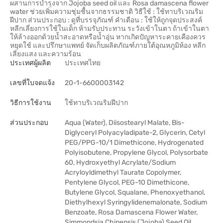
ผสานการบำรุงจาก Jojoba seed oil และ Rosa damascena flower
water ช่วยเพิ่มความชุ่มชื้นจากธรรมชาติ วิธีใช้ : ใช้ทาบริเวณริม
ฝีปาก ส่วนประกอบ : ดูที่บรรจุภัณฑ์ คำเตือน : ใช้ให้ถูกจุดประสงค์
หลีกเลี่ยงการใช้ในเด็ก ห้ามรับประทาน ระวังเข้าในตา ถ้าเข้าในตา
ให้ล้างออกด้วยน้ำสะอาดหรือน้ำอุ่น หากเกิดปัญหาระคายเคืองควร
หยุดใช้ และปรึกษาแพทย์ จัดเก็บผลิตภัณฑ์ภายใต้อุณหภูมิห้อง หลีก
เลี่ยงแสง และความร้อน
ประเทศผู้ผลิต
ประเทศไทย
เลขที่ใบจดแจ้ง
20-1-6600003142
วิธีการใช้งาน
ใช้ทาบริเวณริมฝีปาก
ส่วนประกอบ
Aqua (Water), Diisostearyl Malate, Bis-
Diglyceryl Polyacyladipate-2, Glycerin, Cetyl
PEG/PPG-10/1 Dimethicone, Hydrogenated
Polyisobutene, Propylene Glycol, Polysorbate
60, Hydroxyethyl Acrylate/Sodium
Acryloyldimethyl Taurate Copolymer,
Pentylene Glycol, PEG-10 Dimethicone,
Butylene Glycol, Squalane, Phenoxyethanol,
Diethylhexyl Syringylidenemalonate, Sodium
Benzoate, Rosa Damascena Flower Water,
Simmondsia Chinensis (Jojoba) Seed Oil,