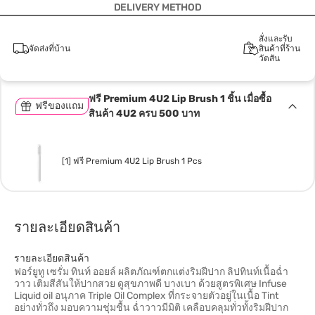
DELIVERY METHOD
สั่งและรับ
จัดส่งที่บ้าน
สินค้าที่ร้าน
วัตสัน
ฟรี Premium 4U2 Lip Brush 1 ชิ้น เมื่อซื้อ
ฟรีของแถม
สินค้า 4U2 ครบ 500 บาท
[1] ฟรี Premium 4U2 Lip Brush 1 Pcs
รายละเอียดสินค้า
รายละเอียดสินค้า
ฟอร์ยูทู เซรั่ม ทินท์ ออยล์ ผลิตภัณฑ์ตกแต่งริมฝีปาก ลิปทินท์เนื้อฉ่ำ
วาว เติมสีสันให้ปากสวย ดูสุขภาพดี บางเบา ด้วยสูตรพิเศษ Infuse
Liquid oil อนุภาค Triple Oil Complex ที่กระจายตัวอยู่ในเนื้อ Tint
อย่างทั่วถึง มอบความชุ่มชื้น ฉ่ำวาวมีมิติ เคลือบคลุมทั่วทั้งริมฝีปาก