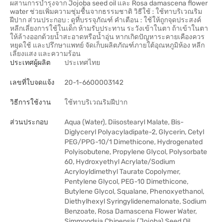
ผสานการบำรุงจาก Jojoba seed oil และ Rosa damascena flower
water ช่วยเพิ่มความชุ่มชื้นจากธรรมชาติ วิธีใช้ : ใช้ทาบริเวณริม
ฝีปาก ส่วนประกอบ : ดูที่บรรจุภัณฑ์ คำเตือน : ใช้ให้ถูกจุดประสงค์
หลีกเลี่ยงการใช้ในเด็ก ห้ามรับประทาน ระวังเข้าในตา ถ้าเข้าในตา
ให้ล้างออกด้วยน้ำสะอาดหรือน้ำอุ่น หากเกิดปัญหาระคายเคืองควร
หยุดใช้ และปรึกษาแพทย์ จัดเก็บผลิตภัณฑ์ภายใต้อุณหภูมิห้อง หลีก
เลี่ยงแสง และความร้อน
ประเทศผู้ผลิต
ประเทศไทย
เลขที่ใบจดแจ้ง
20-1-6600003142
วิธีการใช้งาน
ใช้ทาบริเวณริมฝีปาก
ส่วนประกอบ
Aqua (Water), Diisostearyl Malate, Bis-
Diglyceryl Polyacyladipate-2, Glycerin, Cetyl
PEG/PPG-10/1 Dimethicone, Hydrogenated
Polyisobutene, Propylene Glycol, Polysorbate
60, Hydroxyethyl Acrylate/Sodium
Acryloyldimethyl Taurate Copolymer,
Pentylene Glycol, PEG-10 Dimethicone,
Butylene Glycol, Squalane, Phenoxyethanol,
Diethylhexyl Syringylidenemalonate, Sodium
Benzoate, Rosa Damascena Flower Water,
Simmondsia Chinensis (Jojoba) Seed Oil,