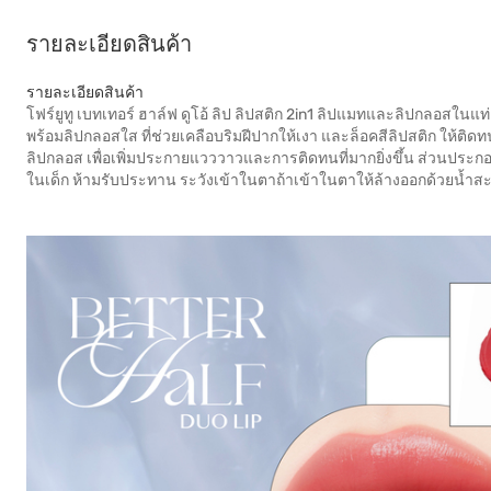
รายละเอียดสินค้า
รายละเอียดสินค้า
โฟร์ยูทู เบทเทอร์ ฮาล์ฟ ดูโอ้ ลิป ลิปสติก 2in1 ลิปแมทและลิปกลอสในแท่ง
พร้อมลิปกลอสใส ที่ช่วยเคลือบริมฝีปากให้เงา และล็อคสีลิปสติก ให้ติ
ลิปกลอส เพื่อเพิ่มประกายแวววาวและการติดทนที่มากยิ่งขึ้น ส่วนประกอบ 
ในเด็ก ห้ามรับประทาน ระวังเข้าในตาถ้าเข้าในตาให้ล้างออกด้วยน้ำสะอ