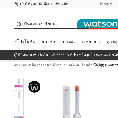
เก็บโค้ดลดเพิ่มคุ้มกว่าเดิม คลิก
ชอปออนไลน์ครั้งแรก ลดเพิ่มจุก ๆ 10%! 🎉
📦ส่งฟรี! เมื่อชอป 499฿
สมาชิกวัตสัน คลับดียังไง?
โหลดแอปฯ
กันแดด
กันแดด เฮอไฮเนส
⚡โปรโมชั่น
สมาชิก
บำรุงผิว
เวชสำอาง
ดูแลส
มีบัตรสมาชิกวัตสัน คลับรึยัง? สิทธิประหยัดสุดว้าวรอคุณอยู่ ชอป
หน้าแรก
/
เครื่องสำอาง และน้ำหอม
/
เมคอัพ ลิป
/
ลิปสติก
/
โฟร์ยูทู เบทเทอร์