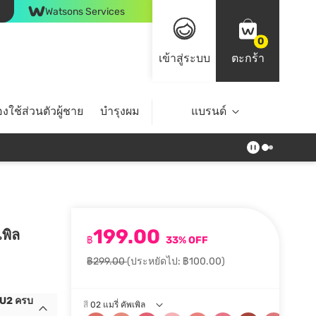
Watsons Services
0
เข้าสู่ระบบ
ตะกร้า
งใช้ส่วนตัวผู้ชาย
บำรุงผม
ไลฟ์สไตล์
แบรนด์
Top Brands
199.00
เพิล
฿
33% OFF
฿299.00
(ประหยัดไป: ฿100.00)
 4U2 ครบ
สี
02 แมรี่ คัพเพิล