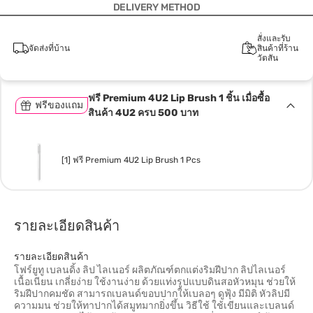
DELIVERY METHOD
สั่งและรับ
จัดส่งที่บ้าน
สินค้าที่ร้าน
วัตสัน
ฟรี Premium 4U2 Lip Brush 1 ชิ้น เมื่อซื้อ
ฟรีของแถม
สินค้า 4U2 ครบ 500 บาท
[1] ฟรี Premium 4U2 Lip Brush 1 Pcs
รายละเอียดสินค้า
รายละเอียดสินค้า
โฟร์ยูทู เบลนดิ้ง ลิป ไลเนอร์ ผลิตภัณฑ์ตกแต่งริมฝีปาก ลิปไลเนอร์
เนื้อเนียน เกลี่ยง่าย ใช้งานง่าย ด้วยแท่งรูปแบบดินสอหัวหมุน ช่วยให้
ริมฝีปากคมชัด สามารถเบลนด์ขอบปากให้เบลอๆ ดูฟุ้ง มีมิติ หัวลิปมี
ความมน ช่วยให้ทาปากได้สมูทมากยิ่งขึ้น วิธีใช้ ใช้เขียนและเบลนด์