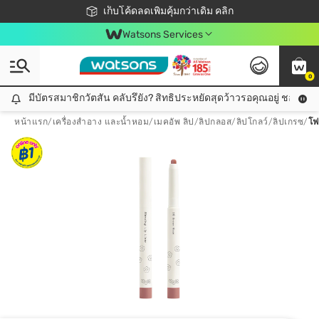
ชอปออนไลน์ครั้งแรก ลดเพิ่มจุก ๆ 10%! 🎉
เก็บโค้ดลดเพิ่มคุ้มกว่าเดิม คลิก
สมาชิกวัตสัน คลับดียังไง?
📦ส่งฟรี! เมื่อชอป 499฿
Watsons Services
0
มีบัตรสมาชิกวัตสัน คลับรึยัง? สิทธิประหยัดสุดว้าวรอคุณอยู่ ชอปคุ้มกว
มีบัตรสมาชิกวัตสัน คลับรึยัง? สิทธิประหยัดสุดว้าวรอคุณอยู่ ชอปคุ้มกว่าเดิม คลิก!
หน้าแรก
/
เครื่องสำอาง และน้ำหอม
/
เมคอัพ ลิป
/
ลิปกลอส/ลิปโกลว์/ลิปเกรซ
/
โฟ