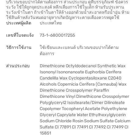
บริเวณขอบปากได้ตามต้องการ ส่วนประกอบ ดูที่บรรจุภัณฑ์ ข้อควร
ระวัง ใช้ให้ถูกจุดประสงค์ หลีกเลี่ยงการใช้ในเด็ก ห้ามรับประทาน
ระวังเข้าในตา ถ้าเข้าในตาให้ล้างออกด้วยน้ำสะอาดหรือน้ำอุ่น ห้าม
ใช้สินค้าหลังวันหมดอายุหากเกิดปัญหาระคายเคืองควรหยุดใช้
ประเทศผู้ผลิต
ประเทศไทย
เลขที่ใบจดแจ้ง
73-1-6800017255
วิธีการใช้งาน
ใช้เขียนและเบลนด์ บริเวณขอบปากได้ตาม
ต้องการ
ส่วนประกอบ
Dimethicone Octyldodecanol Synthetic Wax
Isononyl Isononanoate Euphorbia Cerifera
Candelilla Wax Cyclopentasiloxane C2040
Alcohols Copernicia Cerifera (Carnauba) Wax
Dimethicone Crosspolymer Paraffin
Dimethicone Vinyl Dimethicone Crosspolymer
Polyglyceryl2 Isostearate/Dimer Dilinoleate
Copolymer Tocopheryl Acetate Polyethylene
Glyceryl Caprylate Water Ethylhexylglycerin
Sodium Chloride Rosin Sodium Sulfate Calcium
Sulfate CI 77891 CI 77491 CI 77492 CI 77499 CI
15851