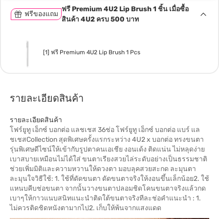
ฟรี Premium 4U2 Lip Brush 1 ชิ้น เมื่อซื้อ
ฟรีของแถม
สินค้า 4U2 ครบ 500 บาท
[1] ฟรี Premium 4U2 Lip Brush 1 Pcs
รายละเอียดสินค้า
รายละเอียดสินค้า
โฟร์ยูทู เอ็กซ์ บอกต่อ แลชเชส 36ช่อ โฟร์ยูทู เอ็กซ์ บอกต่อ แบร์ แล
ชเชสCollection สุดพิเศษครั้งแรกระหว่าง 4U2 x บอกต่อ ทรงขนตา
รุ่นพิเศษดีไซน์ให้เข้ากับรูปตาคนเอเชีย งอนเด้ง ติดแน่น ไม่หลุดง่าย
เบาสบายเหมือนไม่ได้ใส่ ขนตาเรียงสวยไล่ระดับอย่างเป็นธรรมชาติ
ช่วยเพิ่มมิติและความหวานให้ดวงตา มอบลุคสวยสะกด ละมุนตา
ละมุนใจวิธีใช้: 1. ใช้ที่ดัดขนตา ดัดขนตาจริงให้งอนขึ้นเล็กน้อย2. ใช้
แหนบคีบช่อขนตา จากนั้นวางขนตาปลอมชิดโคนขนตาจริงแล้วกด
เบาๆให้กาวแนบสนิทแนะนำติดใต้ขนตาจริงทีละช่อคำแนะนำ : 1.
ไม่ควรติดชิดหนังตามากไป2. เก็บให้พ้นจากแสงแดด