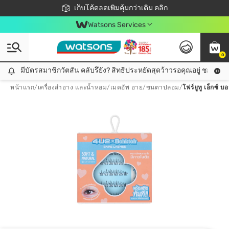
ชอปออนไลน์ครั้งแรก ลดเพิ่มจุก ๆ 10%! 🎉
เก็บโค้ดลดเพิ่มคุ้มกว่าเดิม คลิก
สมาชิกวัตสัน คลับดียังไง?
📦ส่งฟรี! เมื่อชอป 499฿
Watsons Services
0
มีบัตรสมาชิกวัตสัน คลับรึยัง? สิทธิประหยัดสุดว้าวรอคุณอยู่ ชอปคุ้มกว
มีบัตรสมาชิกวัตสัน คลับรึยัง? สิทธิประหยัดสุดว้าวรอคุณอยู่ ชอปคุ้มกว่าเดิม คลิก!
หน้าแรก
/
เครื่องสำอาง และน้ำหอม
/
เมคอัพ อาย
/
ขนตาปลอม
/
โฟร์ยูทู เอ็กซ์ 