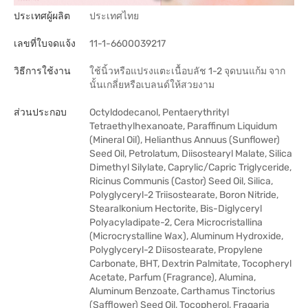
ประเทศผู้ผลิต
ประเทศไทย
เลขที่ใบจดแจ้ง
11-1-6600039217
วิธีการใช้งาน
ใช้นิ้วหรือแปรงแตะเนื้อบลัช 1-2 จุดบนแก้ม จาก
นั้นเกลี่ยหรือเบลนด์ให้สวยงาม
ส่วนประกอบ
Octyldodecanol, Pentaerythrityl
Tetraethylhexanoate, Paraffinum Liquidum
(Mineral Oil), Helianthus Annuus (Sunflower)
Seed Oil, Petrolatum, Diisostearyl Malate, Silica
Dimethyl Silylate, Caprylic/Capric Triglyceride,
Ricinus Communis (Castor) Seed Oil, Silica,
Polyglyceryl-2 Triisostearate, Boron Nitride,
Stearalkonium Hectorite, Bis-Diglyceryl
Polyacyladipate-2, Cera Microcristallina
(Microcrystalline Wax), Aluminum Hydroxide,
Polyglyceryl-2 Diisostearate, Propylene
Carbonate, BHT, Dextrin Palmitate, Tocopheryl
Acetate, Parfum (Fragrance), Alumina,
Aluminum Benzoate, Carthamus Tinctorius
(Safflower) Seed Oil, Tocopherol, Fragaria