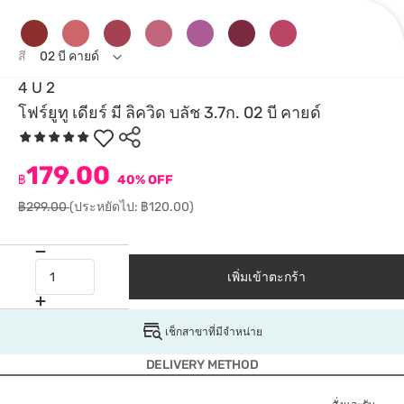
สี
02 บี คายด์
4 U 2
โฟร์ยูทู เดียร์ มี ลิควิด บลัช 3.7ก. 02 บี คายด์
179.00
฿
40% OFF
฿299.00
(ประหยัดไป: ฿120.00)
เพิ่มเข้าตะกร้า
เช็กสาขาที่มีจำหน่าย
DELIVERY METHOD