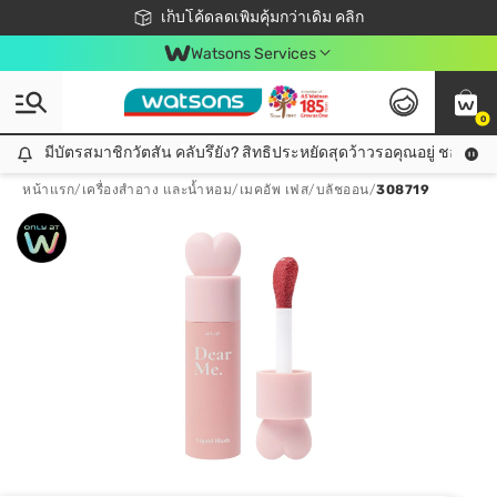
ชอปออนไลน์ครั้งแรก ลดเพิ่มจุก ๆ 10%! 🎉
เก็บโค้ดลดเพิ่มคุ้มกว่าเดิม คลิก
สมาชิกวัตสัน คลับดียังไง?
📦ส่งฟรี! เมื่อชอป 499฿
Watsons Services
0
มีบัตรสมาชิกวัตสัน คลับรึยัง? สิทธิประหยัดสุดว้าวรอคุณอยู่ ชอปคุ้มกว
มีบัตรสมาชิกวัตสัน คลับรึยัง? สิทธิประหยัดสุดว้าวรอคุณอยู่ ชอปคุ้มกว่าเดิม คลิก!
หน้าแรก
/
เครื่องสำอาง และน้ำหอม
/
เมคอัพ เฟส
/
บลัชออน
/
308719