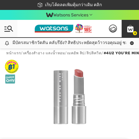
ชอปออนไลน์ครั้งแรก ลดเพิ่มจุก ๆ 10%! 🎉
เก็บโค้ดลดเพิ่มคุ้มกว่าเดิม คลิก
สมาชิกวัตสัน คลับดียังไง?
📦ส่งฟรี! เมื่อชอป 499฿
Watsons Services
0
มีบัตรสมาชิกวัตสัน คลับรึยัง? สิทธิประหยัดสุดว้าวรอคุณอยู่ ชอปคุ้มกว
มีบัตรสมาชิกวัตสัน คลับรึยัง? สิทธิประหยัดสุดว้าวรอคุณอยู่ ชอปคุ้มกว่าเดิม คลิก!
หน้าแรก
/
เครื่องสำอาง และน้ำหอม
/
เมคอัพ ลิป
/
ลิปลิควิด
/
#4U2 YOU'RE MIN