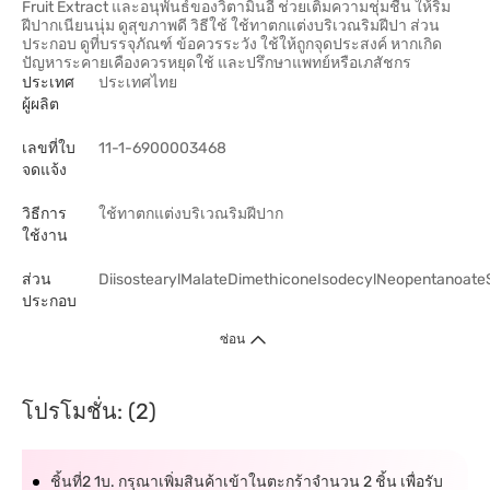
Fruit Extract และอนุพันธ์ของวิตามินอี ช่วยเติมความชุ่มชื้น ให้ริม
ฝีปากเนียนนุ่ม ดูสุขภาพดี วิธีใช้ ใช้ทาตกแต่งบริเวณริมฝีปา ส่วน
ประกอบ ดูที่บรรจุภัณฑ์ ข้อควรระวัง ใช้ให้ถูกจุดประสงค์ หากเกิด
ปัญหาระคายเคืองควรหยุดใช้ และปรึกษาแพทย์หรือเภสัชกร
ประเทศ
ประเทศไทย
ผู้ผลิต
เลขที่ใบ
11-1-6900003468
จดแจ้ง
วิธีการ
ใช้ทาตกแต่งบริเวณริมฝีปาก
ใช้งาน
ส่วน
DiisostearylMalateDimethiconeIsodecylNeopentanoate
ประกอบ
ซ่อน
โปรโมชั่น: (2)
ชิ้นที่2 1บ. กรุณาเพิ่มสินค้าเข้าในตะกร้าจำนวน 2 ชิ้น เพื่อรับ