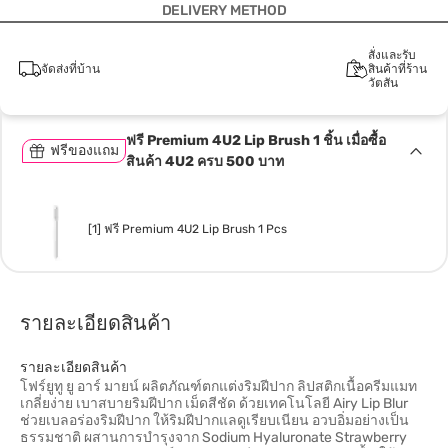
DELIVERY METHOD
สั่งและรับ
จัดส่งที่บ้าน
สินค้าที่ร้าน
วัตสัน
ฟรี Premium 4U2 Lip Brush 1 ชิ้น เมื่อซื้อ
ฟรีของแถม
สินค้า 4U2 ครบ 500 บาท
[1] ฟรี Premium 4U2 Lip Brush 1 Pcs
รายละเอียดสินค้า
รายละเอียดสินค้า
โฟร์ยูทู ยู อาร์ มายน์ ผลิตภัณฑ์ตกแต่งริมฝีปาก ลิปสติกเนื้อครีมแมท
เกลี่ยง่าย เบาสบายริมฝีปาก เม็ดสีชัด ด้วยเทคโนโลยี Airy Lip Blur
ช่วยเบลอร่องริมฝีปาก ให้ริมฝีปากแลดูเรียบเนียน อวบอิ่มอย่างเป็น
ธรรมชาติ ผสานการบำรุงจาก Sodium Hyaluronate Strawberry