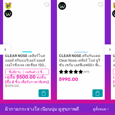
CLEAR NOSE
เคลียร์โนส
CLEAR NOSE
ครีมกันแดด
มอยส์ สกินแบริเออร์ มอยส์
Clear Nose เคลียร์ โนส ยูวี
เ
เจอไรซิ่งเจล เฟเชียล 120
ซัน เซรั่ม เอสพีเอฟ50+ พีเอ
อ
มล. ผิวแพ้ง่าย
++++80 มล.
เ
(644)
ชิ้นที่2 1บ. │ กดสินค้า 2 ชิ้นเพื่อรับโปรโมชันนี้
(874)
เฉลี่ย ฿500.00
ต่อชิ้น
฿990.00
(ซื้อ 2 ชิ้น เพื่อรับราคาพิเศษ)
(
฿999.00
฿
ผิวกายกระจ่างใส เนียนนุ่ม ดูสุขภาพดี
ดูทั้งหมด