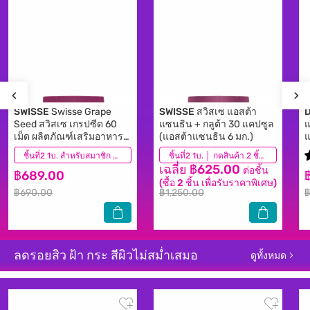
SWISSE
Swisse Grape
SWISSE
สวิสเซ แอสต้า
Seed สวิสเซ เกรปซีด 60
แซนธิน + กลูต้า 30 แคปซูล
แ
เม็ด ผลิตภัณฑ์เสริมอาหาร
(แอสต้าแซนธิน 6 มก.)
แ
จากสารสกัดเมล็ดองุ่น
(349)
ชิ้นที่2 1บ. สำหรับสมาชิก │ กดสินค้า 2 ชิ้นเพื่อรับโปรโมชันนี้
(206)
ชิ้นที่2 1บ. │ กดสินค้า 2 ชิ้นเพื่อรับโปรโมชันนี้
เฉลี่ย ฿625.00
ต่อชิ้น
฿689.00
(ซื้อ 2 ชิ้น เพื่อรับราคาพิเศษ)
฿690.00
฿1,250.00
฿
ลดรอยสิว ฝ้า กระ สีผิวไม่สม่ำเสมอ
ดูทั้งหมด