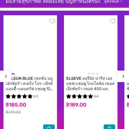
ผมสวยสุขภาพดี ลดผมเสีย ปัญหาหนังศีรษะ
ดูทั้งหมด
SELSUN BLUE
เซลซั่น บลู
ELSEVE
ลอรีอัล ปารีส เอล
เอ๊กซ์ตร้า สเตร็ง โปร-เอ๊กซ์
แซฟ แชมพู ไกลโคลิค กลอส
แ
แอนตี้-แดนดรัฟ แชมพู 120
เอ็กซ์ตร้า กลอส 400 มล.
ซ
มล.
ม
(67)
(84)
฿185.00
฿189.00
฿219.00