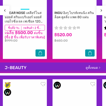
CLEAR NOSE
เคลียร์โนส
INGU
อิงกุ ไบรท์เทนนิ่ง สกิน
มอยส์ สกินแบริเออร์ มอยส์
ล็อค คูลลิ่ง เเพด 80 แผ่น
ม
เจอไรซิ่งเจล เฟเชียล 120
มล. ผิวแพ้ง่าย
(644)
ชิ้นที่2 1บ. │ กดสินค้า 2 ชิ้นเพื่อรับโปรโมชันนี้
(0)
เฉลี่ย ฿500.00
ต่อชิ้น
฿520.00
(ซื้อ 2 ชิ้น เพื่อรับราคาพิเศษ)
฿999.00
฿650.00
J-BEAUTY
ดูทั้งหมด