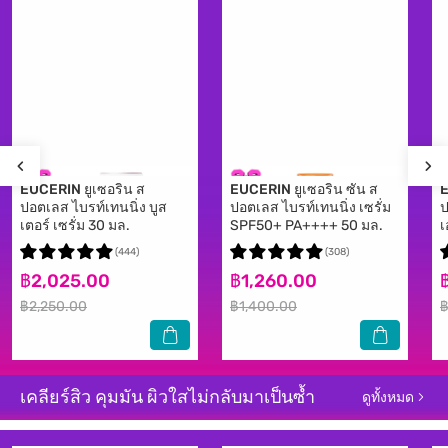
EUCERIN
ยูเซอริน ส
EUCERIN
ยูเซอริน ซัน ส
ปอตเลส ไบรท์เทนนิ่ง บูส
ปอตเลส ไบรท์เทนนิ่ง เซรั่ม
ป
เตอร์ เซรั่ม 30 มล.
SPF50+ PA++++ 50 มล.
เ
(444)
(308)
฿2,025.00
฿1,260.00
฿2,250.00
฿1,400.00
฿
เคลียร์สิว คุมมัน ผิวใสไม่กลับมาเป็นซ้ำ
ดูทั้งหมด