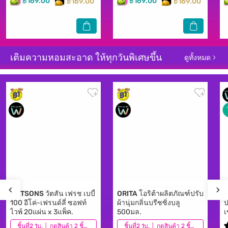
฿169.00
฿169.00
฿169.00
฿169.00
เติมความหอมสะอาด ให้ทุกวันพิเศษขึ้น
ดูทั้งหมด
WATSONS
วัตสัน เฟรช เบบี้
ORITA
โอริต้าผลิตภัณฑ์ปรับ
O
100 อีโค่-เฟรนด์ลี่ ซอฟท์
ผ้านุ่มกลิ่นบรีซซิ่งบลู
ป
ไวพ์ 20แผ่น x 3แพ็ค.
500มล.
เ
(655)
ชิ้นที่2 1บ. │ กดสินค้า 2 ชิ้นเพื่อรับโปรโมชันนี้
(1,014)
ชิ้นที่2 1บ. │ กดสินค้า 2 ชิ้นเพื่อรับโปรโมชันนี้