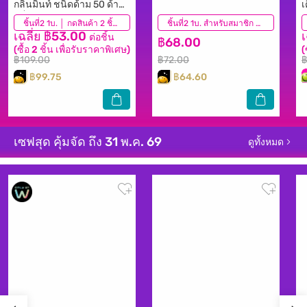
กลิ่นมิ้นท์ ชนิดด้าม 50 ด้าม
เ
แพ็ค 3 กล่อง
(252)
ชิ้นที่2 1บ. │ กดสินค้า 2 ชิ้นเพื่อรับโปรโมชันนี้
(1,816)
ชิ้นที่2 1บ. สำหรับสมาชิก │ กดสินค้า 2 ชิ้นเพื่อรับโปรโมชันนี้
เฉลี่ย ฿53.00
ต่อชิ้น
฿68.00
(ซื้อ 2 ชิ้น เพื่อรับราคาพิเศษ)
(
฿109.00
฿72.00
฿
฿99.75
฿64.60
เซฟสุด คุ้มจัด ถึง 31 พ.ค. 69
ดูทั้งหมด