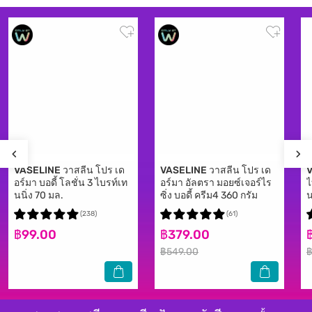
VASELINE
วาสลีน โปร เด
VASELINE
วาสลีน โปร เด
อร์มา บอดี้ โลชั่น 3 ไบรท์เท
อร์มา อัลตรา มอยซ์เจอร์ไร
ไ
นนิ่ง 70 มล.
ซิ่ง บอดี้ ครีม4 360 กรัม
น
ม
(238)
(61)
฿99.00
฿379.00
฿549.00
฿