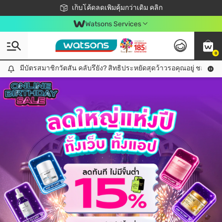
ชอปออนไลน์ครั้งแรก ลดเพิ่มจุก ๆ 10%! 🎉
เก็บโค้ดลดเพิ่มคุ้มกว่าเดิม คลิก
สมาชิกวัตสัน คลับดียังไง?
📦ส่งฟรี! เมื่อชอป 499฿
Watsons Services
0
มีบัตรสมาชิกวัตสัน คลับรึยัง? สิทธิประหยัดสุดว้าวรอคุณอยู่ ชอปคุ้มกว
มีบัตรสมาชิกวัตสัน คลับรึยัง? สิทธิประหยัดสุดว้าวรอคุณอยู่ ชอปคุ้มกว่าเดิม คลิก!