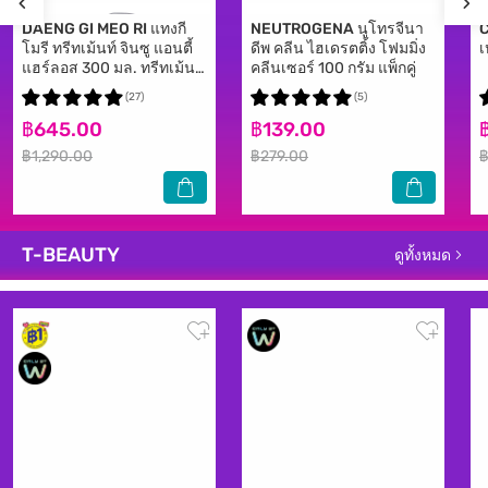
DAENG GI MEO RI
แทงกี
NEUTROGENA
นูโทรจีนา
โมรี ทรีทเม้นท์ จินซู แอนตี้
ดีพ คลีน ไฮเดรตติ้ง โฟมมิ่ง
เ
แฮร์ลอส 300 มล. ทรีทเม้นท์
คลีนเซอร์ 100 กรัม แพ็กคู่
ลดผมขาดหลุดร่วง
(27)
(5)
฿645.00
฿139.00
฿1,290.00
฿279.00
฿
T-BEAUTY
ดูทั้งหมด