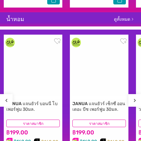
น้ำหอม
ดูทั้งหมด
JANUA
แจนยัวร์ บอนนี่ โบ
JANUA
แจนยัวร์ เซ็กซี่ ออน
เพอร์ฟูม 30มล.
เดอะ บีช เพอร์ฟูม 30มล.
ว
ราคาสมาชิก
(10)
ราคาสมาชิก
(3)
฿199.00
฿199.00