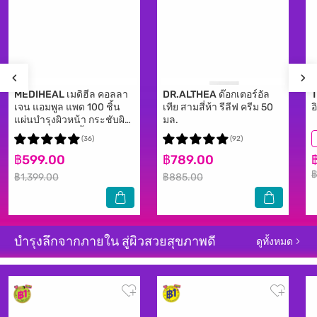
MEDIHEAL
เมดิฮีล คอลลา
DR.ALTHEA
ด๊อกเตอร์อัล
เจน แอมพูล แพด 100 ชิ้น
เทีย สามสี่ห้า รีลีฟ ครีม 50
อ
แผ่นบำรุงผิวหน้า กระชับผิว
มล.
หย่อนคล้อย ลดริ้วรอย
(36)
(92)
฿599.00
฿789.00
฿1,399.00
฿885.00
บำรุงลึกจากภายใน สู่ผิวสวยสุขภาพดี
ดูทั้งหมด