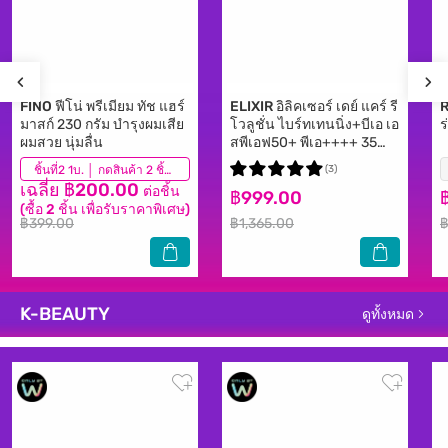
FINO
ฟีโน่ พรีเมียม ทัช แฮร์
ELIXIR
อิลิคเซอร์ เดย์ แคร์ รี
มาสก์ 230 กรัม บำรุงผมเสีย
โวลูชั่น ไบร์ทเทนนิ่ง+บีเอ เอ
ร
ผมสวย นุ่มลื่น
สพีเอฟ50+ พีเอ++++ 35
มล.
(386)
ชิ้นที่2 1บ. │ กดสินค้า 2 ชิ้นเพื่อรับโปรโมชันนี้
(3)
เฉลี่ย ฿200.00
ต่อชิ้น
฿999.00
(ซื้อ 2 ชิ้น เพื่อรับราคาพิเศษ)
฿399.00
฿1,365.00
฿
K-BEAUTY
ดูทั้งหมด