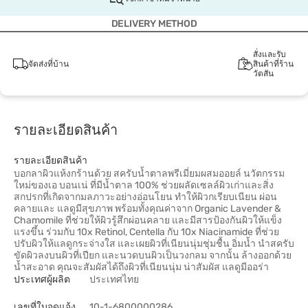
DELIVERY METHOD
สั่งและรับ
จัดส่งที่บ้าน
สินค้าที่ร้าน
วัตสัน
รายละเอียดสินค้า
รายละเอียดสินค้า
บอกลาผิวแห้งกร้านด้วย สครับน้ำตาลพรีเมี่ยมผสมออยล์ นวัตกรรม
ใหม่ของเอ บอนเน่ ที่มีน้ำตาล 100% ช่วยผลัดเซลล์ผิวเก่าและสิ่ง
สกปรกที่เกิดจากมลภาวะอย่างอ่อนโยน ทำให้ผิวกเรียบเนียน ผ่อน
คลายและ แลดูมีสุขภาพ พร้อมทั้งคุณค่าจาก Organic Lavender &
Chamomile ที่ช่วยให้ผิวรู้สึกผ่อนคลาย และมีสารป้องกันผิวให้แข็ง
แรงขึ้น ร่วมกับ 10x Retinol, Centella กับ 10x Niacinamide ที่ช่วย
ปรับผิวให้แลดูกระจ่างใส และเผยผิวที่เนียนนุ่มชุ่มชื้น อิ่มน้ำ นำสครับ
ขัดผิวลงบนผิวที่เปียก และนวดบนผิวเป็นวงกลม จากนั้น ล้างออกด้วย
น้ำสะอาด คุณจะสัมผัสได้ถึงผิวที่เนียนนุ่ม น่าสัมผัส แลดูมีออร่า
ประเทศผู้ผลิต
ประเทศไทย
เลขที่ใบจดแจ้ง
10-1-6800000286