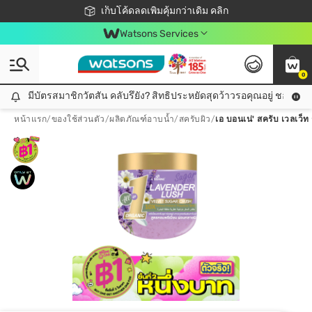
ชอปออนไลน์ครั้งแรก ลดเพิ่มจุก ๆ 10%! 🎉
เก็บโค้ดลดเพิ่มคุ้มกว่าเดิม คลิก
สมาชิกวัตสัน คลับดียังไง?
📦ส่งฟรี! เมื่อชอป 499฿
Watsons Services
0
มีบัตรสมาชิกวัตสัน คลับรึยัง? สิทธิประหยัดสุดว้าวรอคุณอยู่ ชอปคุ้มกว
มีบัตรสมาชิกวัตสัน คลับรึยัง? สิทธิประหยัดสุดว้าวรอคุณอยู่ ชอปคุ้มกว่าเดิม คลิก!
หน้าแรก
/
ของใช้ส่วนตัว
/
ผลิตภัณฑ์อาบน้ำ
/
สครับผิว
/
เอ บอนเน่' สครับ เวลเว็ท