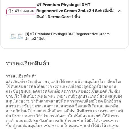
ฟรี Premium Physiogel DMT
ฟรีของแถม
Regenerative Cream 2ml.x2 1 Set เมื่อซื้อ
สินค้า Derma Care 1 ชิ้น
[1] ฟรี Premium Physiogel DMT Regenerative Cream
2ml.x2 1 Set
รายละเอียดสินค้า
รายละเอียดสินค้า
ผลิตภัณฑ์ระงับกลิ่นกาย ดูแลผิวใต้วงแขนด้วยสมุนไพรไทย ที่คนไทย
ใช้ดับกลิ่นสารพัดได้อย่างชะงัด และเปลือกมังคุดมีฤทธิ์ฝาดสมาน
กระชับรูขุมขน ลดการหลั่งเหงื่อ ลดการสะสมของเชื้อแบคทีเรีย ซีม
ซาบเร็ว ไม่เหนียวเหนอะหนะ เหมาะกับผิวทุกประเภท มีส่วนผสมของ
สมุนไพรธรรมชาติหลากหลายชนิด สารสกัดเปลือกมังคุด มีฤทธิ์ฝาด
สมาน กระชับรูขุมขน ลดการสะสมของเชื้อแบคทีเรีย และลดเหงื่อ
สารสกัดใบฝรั่ง ช่วยลดกลิ่นตัวอย่างมีประสิทธิภาพ บรรเทาอาการแพ้
คัน มีรายงานการวิจัยว่าสารสกัดจากใบฝรั่งมีส่วนช่วยทำให้ผิวขาว
ต่อต้านอนุมูลอิสระ ป้องกันการเกิดริ้วรอย ช่วยให้ผิวใต้วงแขนขาว
ขึ้น ส่วนผสมสมุนไพร เช่น ชะเอม ใบหม่อน ช่วยทำให้ผิวใต้วงแขน