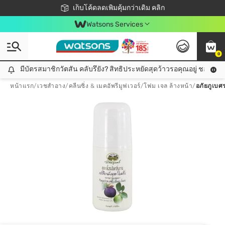
ชอปออนไลน์ครั้งแรก ลดเพิ่มจุก ๆ 10%! 🎉
เก็บโค้ดลดเพิ่มคุ้มกว่าเดิม คลิก
สมาชิกวัตสัน คลับดียังไง?
📦ส่งฟรี! เมื่อชอป 499฿
Watsons Services
0
มีบัตรสมาชิกวัตสัน คลับรึยัง? สิทธิประหยัดสุดว้าวรอคุณอยู่ ชอปคุ้มกว
มีบัตรสมาชิกวัตสัน คลับรึยัง? สิทธิประหยัดสุดว้าวรอคุณอยู่ ชอปคุ้มกว่าเดิม คลิก!
หน้าแรก
/
เวชสำอาง
/
คลีนซิ่ง & เมคอัพรีมูฟเวอร์
/
โฟม เจล ล้างหน้า
/
อภัยภูเบศร