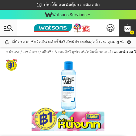
ชอปออนไลน์ครั้งแรก ลดเพิ่มจุก ๆ 10%! 🎉
เก็บโค้ดลดเพิ่มคุ้มกว่าเดิม คลิก
สมาชิกวัตสัน คลับดียังไง?
📦ส่งฟรี! เมื่อชอป 499฿
Watsons Services
0
มีบัตรสมาชิกวัตสัน คลับรึยัง? สิทธิประหยัดสุดว้าวรอคุณอยู่ ชอปคุ้มกว
มีบัตรสมาชิกวัตสัน คลับรึยัง? สิทธิประหยัดสุดว้าวรอคุณอยู่ ชอปคุ้มกว่าเดิม คลิก!
หน้าแรก
/
เวชสำอาง
/
คลีนซิ่ง & เมคอัพรีมูฟเวอร์
/
คลีนซิ่งวอเตอร์
/
แอคเน่-เอด ไ