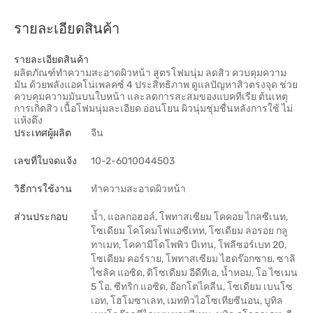
รายละเอียดสินค้า
รายละเอียดสินค้า
ผลิตภัณฑ์ทำความสะอาดผิวหน้า สูตรโฟมนุ่ม ลดสิว ควบคุมความ
มัน ด้วยพลังแอคโน่เพลคซ์ 4 ประสิทธิภาพ ดูแลปัญหาสิวตรงจุด ช่วย
ควบคุมความมันบนใบหน้า และลดการสะสมของแบคทีเรีย ต้นเหตุ
การเกิดสิว เนื้อโฟมนุ่มละเอียด อ่อนโยน ผิวนุ่มชุ่มชื่นหลังการใช้ ไม่
แห้งตึง
ประเทศผู้ผลิต
จีน
เลขที่ใบจดแจ้ง
10-2-6010044503
วิธีการใช้งาน
ทำความสะอาดผิวหน้า
ส่วนประกอบ
น้ำ, แอลกอฮอล์, โพทาสเซียม โคคอย ไกลซีเนท,
โซเดียม โคโคมโฟแอซีเทท, โซเดียม ลอรอย กลู
ทาเมท, โคคามีโดโพพิว บีเทน, โพลีซอร์เบท 20,
โซเดียม คอร์ราย, โพทาสเซียม ไฮดร๊อกซาย, ซาลิ
ไซลิค แอซิด, ดิโซเดียม อีดีทีเอ, น้ำหอม, โอ ไซเมน
5 โอ, ซีทริก แอซิด, อ๊อกโตไคลีน, โซเดียม เบนโซ
เอท, โฮโมซาเลท, เมททิวไอโซเทียซีนอน, บูทิล