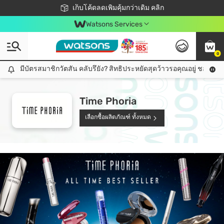
ชอปออนไลน์ครั้งแรก ลดเพิ่มจุก ๆ 10%! 🎉
เก็บโค้ดลดเพิ่มคุ้มกว่าเดิม คลิก
สมาชิกวัตสัน คลับดียังไง?
📦ส่งฟรี! เมื่อชอป 499฿
Watsons Services
0
มีบัตรสมาชิกวัตสัน คลับรึยัง? สิทธิประหยัดสุดว้าวรอคุณอยู่ ชอปคุ้มกว
มีบัตรสมาชิกวัตสัน คลับรึยัง? สิทธิประหยัดสุดว้าวรอคุณอยู่ ชอปคุ้มกว่าเดิม คลิก!
Time Phoria
เลือกซื้อผลิตภัณฑ์ ทั้งหมด