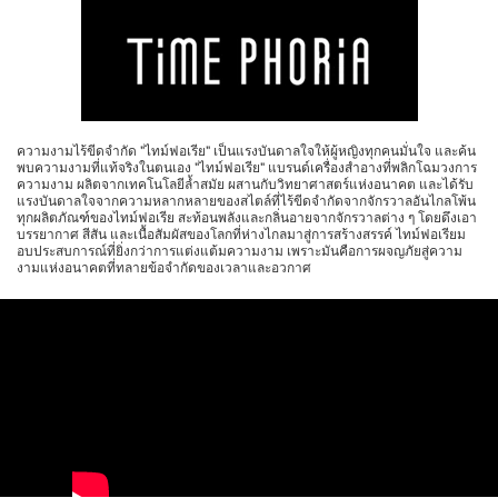
ความงามไร้ขีดจำกัด "ไทม์ฟอเรีย" เป็นแรงบันดาลใจให้ผู้หญิงทุกคนมั่นใจ และค้น
พบความงามที่แท้จริงในตนเอง "ไทม์ฟอเรีย" แบรนด์เครื่องสำอางที่พลิกโฉมวงการ
ความงาม ผลิตจากเทคโนโลยีล้ำสมัย ผสานกับวิทยาศาสตร์แห่งอนาคต และได้รับ
แรงบันดาลใจจากความหลากหลายของสไตล์ที่ไร้ขีดจำกัดจากจักรวาลอันไกลโพ้น
ทุกผลิตภัณฑ์ของไทม์ฟอเรีย สะท้อนพลังและกลิ่นอายจากจักรวาลต่าง ๆ โดยดึงเอา
บรรยากาศ สีสัน และเนื้อสัมผัสของโลกที่ห่างไกลมาสู่การสร้างสรรค์ ไทม์ฟอเรียม
อบประสบการณ์ที่ยิ่งกว่าการแต่งแต้มความงาม เพราะมันคือการผจญภัยสู่ความ
งามแห่งอนาคตที่ทลายข้อจำกัดของเวลาและอวกาศ