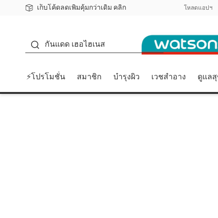
เก็บโค้ดลดเพิ่มคุ้มกว่าเดิม คลิก
ชอปออนไลน์ครั้งแรก ลดเพิ่มจุก ๆ 10%! 🎉
📦ส่งฟรี! เมื่อชอป 499฿
สมาชิกวัตสัน คลับดียังไง?
โหลดแอปฯ
กันแดด
กันแดด เฮอไฮเนส
⚡โปรโมชั่น
สมาชิก
บำรุงผิว
เวชสำอาง
ดูแลส