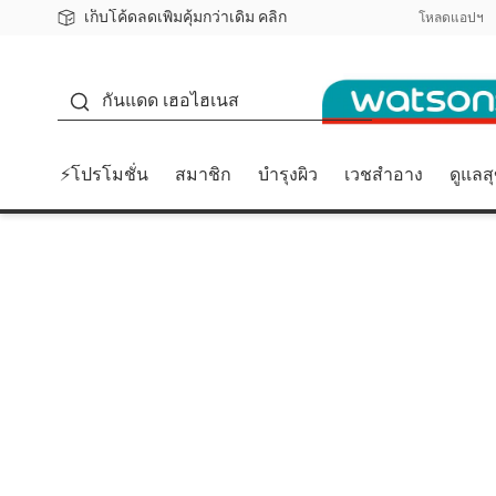
เก็บโค้ดลดเพิ่มคุ้มกว่าเดิม คลิก
ชอปออนไลน์ครั้งแรก ลดเพิ่มจุก ๆ 10%! 🎉
📦ส่งฟรี! เมื่อชอป 499฿
สมาชิกวัตสัน คลับดียังไง?
โหลดแอปฯ
กันแดด
กันแดด เฮอไฮเนส
⚡โปรโมชั่น
สมาชิก
บำรุงผิว
เวชสำอาง
ดูแลส