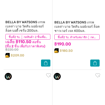
BELLA BY WATSONS
เกรพ
BELLA BY WATSONS
เกรพ
เบลล่า บาย วัตสัน มอย์เจอร์
เบลล่า บาย วัตสัน มอย์เจอร์ ล็อค
ล็อค บอดี้ เซรั่ม 200มล.
ชาวเวอร์ เจล 400มล.
(0)
ชิ้นที่2 1บ. │ กดสินค้า 2 ชิ้นเพื่อรับโปรโมชันนี้
(0)
ชิ้นที่2 1บ. สำหรับสมาชิก │ กดสินค้า 2 ชิ้นเพื่อรับโปรโมชันนี้
เฉลี่ย ฿110.50
ต่อชิ้น
฿190.00
(ซื้อ 2 ชิ้น เพื่อรับราคาพิเศษ)
฿220.00
฿180.50
฿209.00