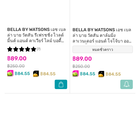
BELLA BY WATSONS
เอช เบล
BELLA BY WATSONS
เอช เบล
ล่า บาย วัตสัน รีเฟรชชิ่ง ไวลด์
ล่า บาย วัตสัน คาล์มมิ่ง
มิ้นต์ แอนด์ คาเวียร์ ไลม์ บอดี้
ลาเวนเดอร์ แอนด์ โจโจ้บา ออ
โลชั่น 300มล
ยล์ บอดี้ โลชั่น 300มล
(7)
หมดชั่วคราว
(11)
฿89.00
฿89.00
฿250.00
฿250.00
฿84.55
฿84.55
฿84.55
฿84.55