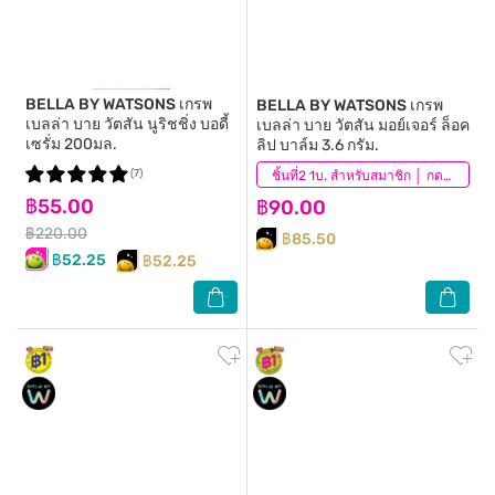
BELLA BY WATSONS
เกรพ
BELLA BY WATSONS
เกรพ
เบลล่า บาย วัตสัน นูริชชิ่ง บอดี้
เบลล่า บาย วัตสัน มอย์เจอร์ ล็อค
เซรั่ม 200มล.
ลิป บาล์ม 3.6 กรัม.
(7)
(2)
ชิ้นที่2 1บ. สำหรับสมาชิก │ กดสินค้า 2 ชิ้นเพื่อรับโปรโมชันนี้
฿55.00
฿90.00
฿220.00
฿85.50
฿52.25
฿52.25