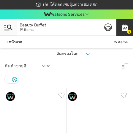
ชอปออนไลน์ครั้งแรก ลดเพิ่มจุก ๆ 10%! 🎉
เก็บโค้ดลดเพิ่มคุ้มกว่าเดิม คลิก
สมาชิกวัตสัน คลับดียังไง?
📦ส่งฟรี! เมื่อชอป 499฿
Watsons Services
Beauty Buffet
19 items
0
หน้าแรก
19 items
คัดกรองโดย