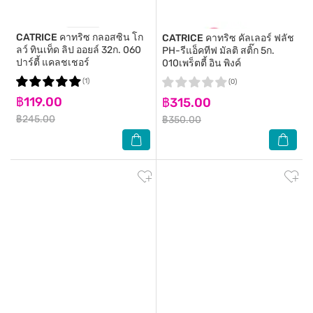
CATRICE
คาทริซ กลอสซิน โก
CATRICE
คาทริซ คัลเลอร์ ฟลัช
ลว์ ทินเท็ด ลิป ออยล์ 32ก. 060
PH-รีแอ็คทีฟ มัลติ สติ๊ก 5ก.
ปาร์ตี้ แคลชเชอร์
010เพร็ตตี้ อิน พิงค์
(1)
(0)
฿119.00
฿315.00
฿245.00
฿350.00