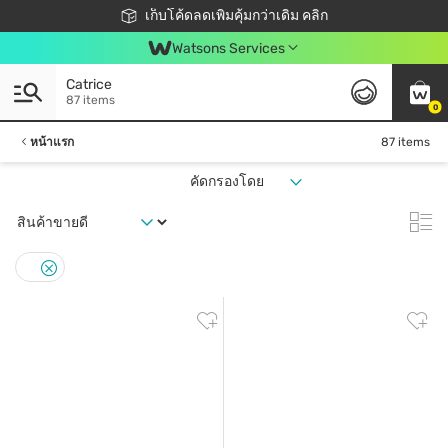
ชอปออนไลน์ครั้งแรก ลดเพิ่มจุก ๆ 10%! 🎉
เก็บโค้ดลดเพิ่มคุ้มกว่าเดิม คลิก
สมาชิกวัตสัน คลับดียังไง?
📦ส่งฟรี! เมื่อชอป 499฿
Watsons Services
Catrice
87 items
0
หน้าแรก
87 items
คัดกรองโดย