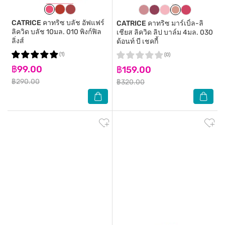
CATRICE
คาทริซ บลัช อัฟแฟร์
CATRICE
คาทริซ มาร์เบิ้ล-ลิ
ลิควิด บลัช 10มล. 010 พิงก์ฟิล
เชียส ลิควิด ลิป บาล์ม 4มล. 030
ลิ่งส์
ด้อนท์ บี เชคกี้
(1)
(0)
฿99.00
฿159.00
฿290.00
฿320.00