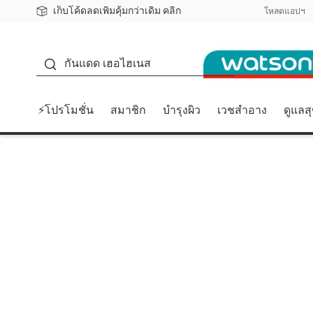
เก็บโค้ดลดเพิ่มคุ้มกว่าเดิม คลิก
ชอปออนไลน์ครั้งแรก ลดเพิ่มจุก ๆ 10%! 🎉
📦ส่งฟรี! เมื่อชอป 499฿
สมาชิกวัตสัน คลับดียังไง?
โหลดแอปฯ
กันแดด
กันแดด เฮอไฮเนส
⚡โปรโมชั่น
สมาชิก
บำรุงผิว
เวชสำอาง
ดูแลส